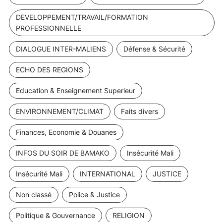
DEVELOPPEMENT/TRAVAIL/FORMATION
PROFESSIONNELLE
DIALOGUE INTER-MALIENS
Défense & Sécurité
ECHO DES REGIONS
Education & Enseignement Superieur
ENVIRONNEMENT/CLIMAT
Faits divers
Finances, Economie & Douanes
INFOS DU SOIR DE BAMAKO
Insécurité Mali
Insécurité Mali
INTERNATIONAL
JUSTICE
Non classé
Police & Justice
Politique & Gouvernance
RELIGION