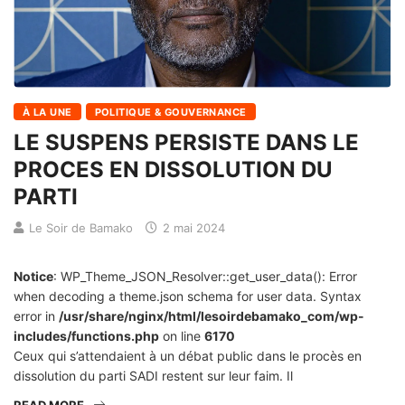
À LA UNE
POLITIQUE & GOUVERNANCE
LE SUSPENS PERSISTE DANS LE
PROCES EN DISSOLUTION DU
PARTI
Le Soir de Bamako
2 mai 2024
Notice
: WP_Theme_JSON_Resolver::get_user_data(): Error
when decoding a theme.json schema for user data. Syntax
error in
/usr/share/nginx/html/lesoirdebamako_com/wp-
includes/functions.php
on line
6170
Ceux qui s’attendaient à un débat public dans le procès en
dissolution du parti SADI restent sur leur faim. Il