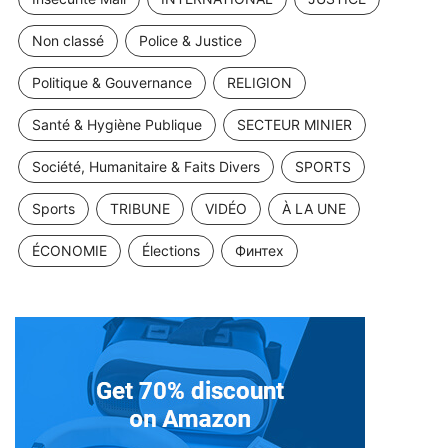
Non classé
Police & Justice
Politique & Gouvernance
RELIGION
Santé & Hygiène Publique
SECTEUR MINIER
Société, Humanitaire & Faits Divers
SPORTS
Sports
TRIBUNE
VIDÉO
À LA UNE
ÉCONOMIE
Élections
Финтех