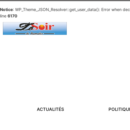
Notice
: WP_Theme_JSON_Resolver::get_user_data(): Error when deco
line
6170
ACTUALITÉS
POLITIQU