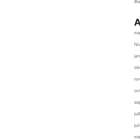
Фи
A
ma
fé
ja
dé
no
oc
se
jui
ju
ma