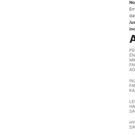
No
Er
da
/u
in
A
PE
ÉN
MI
FA
AG
IN
FA
KA
LE
HA
SA
HY
S’