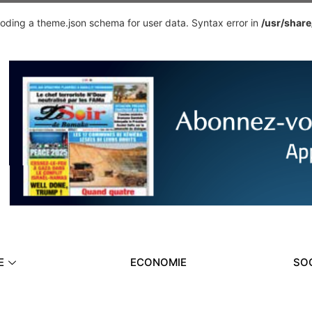
ding a theme.json schema for user data. Syntax error in
/usr/shar
E
ECONOMIE
SO