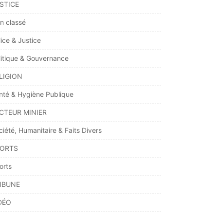
STICE
n classé
lice & Justice
litique & Gouvernance
LIGION
nté & Hygiène Publique
CTEUR MINIER
ciété, Humanitaire & Faits Divers
ORTS
orts
IBUNE
DÉO