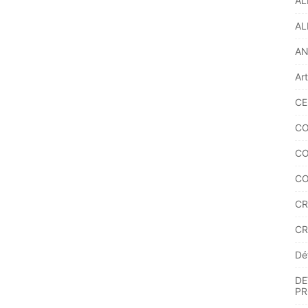
AL
AL
A
Ar
CE
CO
CO
CO
CR
CR
Dé
DE
PR