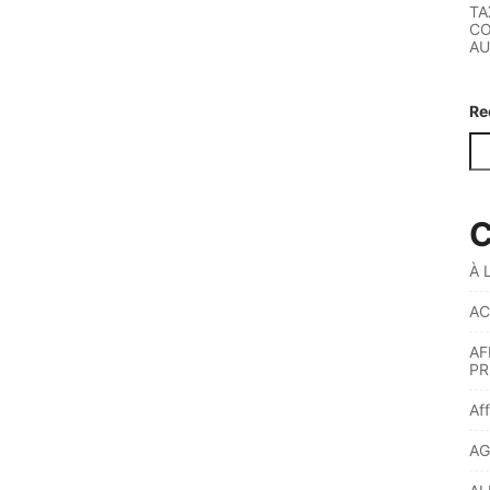
TA
CO
AU
Re
C
À 
AC
AF
PR
Af
AG