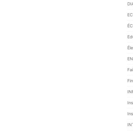
DI
EC
ÉC
Ed
Él
EN
Fai
Fi
IN
Ins
Ins
IN