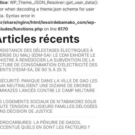
tice
: WP_Theme_JSON_Resolver::get_user_data():
ror when decoding a theme.json schema for user
ta. Syntax error in
sr/share/nginx/html/lesoirdebamako_com/wp-
cludes/functions.php
on line
6170
rticles récents
RSISTANCE DES DÉLESTAGES ÉLECTRIQUES À
ERGIE DU MALI (EDM-SA): LE CDM EXHORTE LE
NISTRE À RENÉGOCIER LA SUBVENTION DE LA
CTURE DE CONSOMMATION D’ÉLECTRICITÉ DES
ENTS D’EDM-SA, DE 90 % À 25 %
SÉCURITÉ: PANIQUE DANS LA VILLE DE GAO LES
MA NEUTRALISENT UNE DIZAINE DE DRONES
MIKAZES LANCÉS CONTRE LE CAMP MILITAIRE
S LOGEMENTS SOCIAUX DE N’TABAKORO SOUS
UTE TENSION: PLUSIEURS FAMILLES DÉLOGÉES
NS DÉCISION DE JUSTICE
DROCARBURES: LA PÉNURIE DE GASOIL
ACCENTUE QUELS EN SONT LES FACTEURS ?