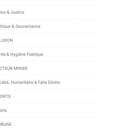
lice & Justice
litique & Gouvernance
LIGION
nté & Hygiène Publique
CTEUR MINIER
ciété, Humanitaire & Faits Divers
ORTS
orts
IBUNE