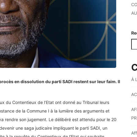
CO
AU
Re
C
À 
rocès en dissolution du parti SADI restent sur leur faim. Il
AC
ux du Contentieux de l’Etat ont donné au Tribunal leurs
AF
Instance de la Commune I à la lumière des arguments et
PR
va rendre son jugement. Le délibéré est attendu pour le 20
devenir une saga judicaire impliquant le parti SADI, un
Af
te à la requête du Contentieux de l’Etat qui souhaite