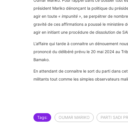
Oumar Mariko. Pour rappel dans ce dossier tout es
président Mariko dénonçant la politique du présiden
agir en toute
« impunité »
, se perpétrer de nombre
gravité de ces affirmations a poussé le ministère de
agir en initiant une procédure de dissolution de SA
L’affaire qui tarde à connaitre un dénouement nous 
prononcé du délibéré prévu le 20 mai 2024 au Tri
Bamako.
En attendant de connaitre le sort du parti dans ce
militants tout comme les simples observateurs malie
Tags:
OUMAR MARIKO
PARTI SADI P