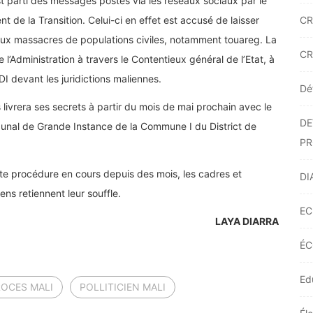
t parti des messages postés via les réseaux sociaux par le
CR
t de la Transition. Celui-ci en effet est accusé de laisser
ux massacres de populations civiles, notamment touareg. La
CR
 l’Administration à travers le Contentieux général de l’Etat, à
DI devant les juridictions maliennes.
Dé
livrera ses secrets à partir du mois de mai prochain avec le
DE
bunal de Grande Instance de la Commune I du District de
PR
tte procédure en cours depuis des mois, les cadres et
DI
ns retiennent leur souffle.
EC
LAYA DIARRA
ÉC
Ed
ROCES MALI
POLLITICIEN MALI