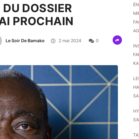
E DU DOSSIER
ÉN
MI
AI PROCHAIN
FA
AG
Le Soir De Bamako
2 mai 2024
0
IN
FA
KA
LE
HA
SA
HY
S’
TA