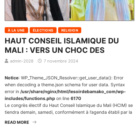
À LA UNE
ÉLECTIONS
RELIGION
HAUT CONSEIL ISLAMIQUE DU
MALI : VERS UN CHOC DES
admin-2028
7 novembre 2024
Notice
: WP_Theme_JSON_Resolver::get_user_data(): Error
when decoding a theme.json schema for user data. Syntax
error in
/usr/share/nginx/html/lesoirdebamako_com/wp-
includes/functions.php
on line
6170
Le congrès électif du Haut Conseil Islamique du Mali (HCIM) se
tiendra demain, samedi, conformément à l’agenda établi par la
READ MORE