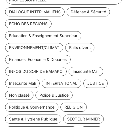
DIALOGUE INTER-MALIENS
Défense & Sécurité
ECHO DES REGIONS
Education & Enseignement Superieur
ENVIRONNEMENT/CLIMAT
Faits divers
Finances, Economie & Douanes
INFOS DU SOIR DE BAMAKO
Insécurité Mali
Insécurité Mali
INTERNATIONAL
JUSTICE
Non classé
Police & Justice
Politique & Gouvernance
RELIGION
Santé & Hygiène Publique
SECTEUR MINIER