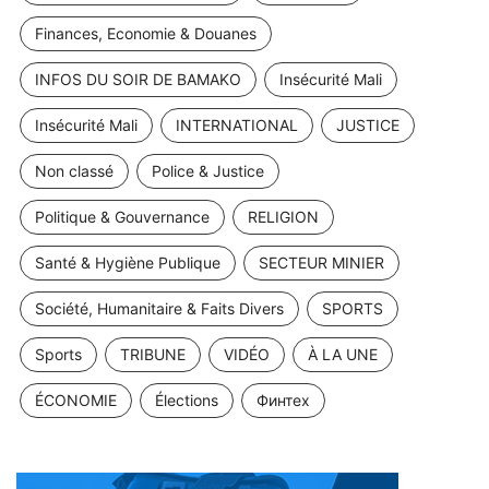
Finances, Economie & Douanes
INFOS DU SOIR DE BAMAKO
Insécurité Mali
Insécurité Mali
INTERNATIONAL
JUSTICE
Non classé
Police & Justice
Politique & Gouvernance
RELIGION
Santé & Hygiène Publique
SECTEUR MINIER
Société, Humanitaire & Faits Divers
SPORTS
Sports
TRIBUNE
VIDÉO
À LA UNE
ÉCONOMIE
Élections
Финтех