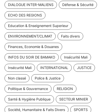
DIALOGUE INTER-MALIENS
Défense & Sécurité
ECHO DES REGIONS
Education & Enseignement Superieur
ENVIRONNEMENT/CLIMAT
Faits divers
Finances, Economie & Douanes
INFOS DU SOIR DE BAMAKO
Insécurité Mali
Insécurité Mali
INTERNATIONAL
JUSTICE
Non classé
Police & Justice
Politique & Gouvernance
RELIGION
Santé & Hygiène Publique
SECTEUR MINIER
Société, Humanitaire & Faits Divers
SPORTS