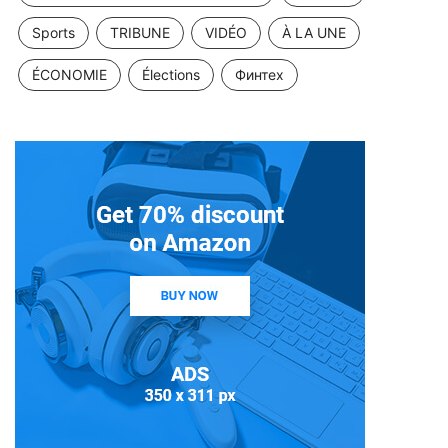
Sports
TRIBUNE
VIDÉO
À LA UNE
ÉCONOMIE
Élections
Финтех