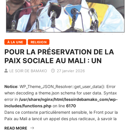
À LA UNE
RELIGION
POUR LA PRÉSERVATION DE LA
PAIX SOCIALE AU MALI : UN
LE SOIR DE BAMAKO
27 janvier 2026
Notice
: WP_Theme_JSON_Resolver::get_user_data(): Error
when decoding a theme.json schema for user data. Syntax
error in
/usr/share/nginx/html/lesoirdebamako_com/wp-
includes/functions.php
on line
6170
Dans ce contexte particulièrement sensible, le Front pour la
Paix au Mali a lancé un appel des plus radicaux, à savoir la
READ MORE