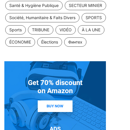
Santé & Hygiène Publique
SECTEUR MINIER
Société, Humanitaire & Faits Divers
SPORTS
Sports
TRIBUNE
VIDÉO
À LA UNE
ÉCONOMIE
Élections
Финтех