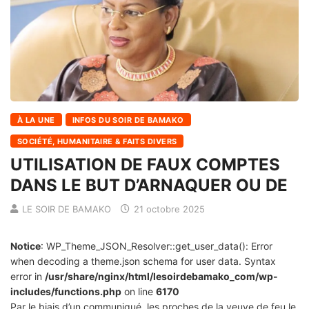
À LA UNE
INFOS DU SOIR DE BAMAKO
SOCIÉTÉ, HUMANITAIRE & FAITS DIVERS
UTILISATION DE FAUX COMPTES
DANS LE BUT D’ARNAQUER OU DE
LE SOIR DE BAMAKO
21 octobre 2025
Notice
: WP_Theme_JSON_Resolver::get_user_data(): Error
when decoding a theme.json schema for user data. Syntax
error in
/usr/share/nginx/html/lesoirdebamako_com/wp-
includes/functions.php
on line
6170
Par le biais d’un communiqué, les proches de la veuve de feu le