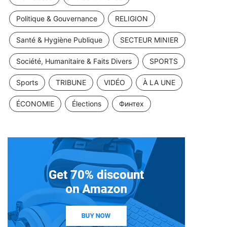
Politique & Gouvernance
RELIGION
Santé & Hygiène Publique
SECTEUR MINIER
Société, Humanitaire & Faits Divers
SPORTS
Sports
TRIBUNE
VIDÉO
À LA UNE
ÉCONOMIE
Élections
Финтех