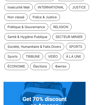
Insécurité Mali
INTERNATIONAL
JUSTICE
Non classé
Police & Justice
Politique & Gouvernance
RELIGION
Santé & Hygiène Publique
SECTEUR MINIER
Société, Humanitaire & Faits Divers
SPORTS
Sports
TRIBUNE
VIDÉO
À LA UNE
ÉCONOMIE
Élections
Финтех