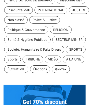
INFOS DU SOIR DE BAMAKO
Insécurité Mali
Insécurité Mali
INTERNATIONAL
JUSTICE
Non classé
Police & Justice
Politique & Gouvernance
RELIGION
Santé & Hygiène Publique
SECTEUR MINIER
Société, Humanitaire & Faits Divers
SPORTS
Sports
TRIBUNE
VIDÉO
À LA UNE
ÉCONOMIE
Élections
Финтех