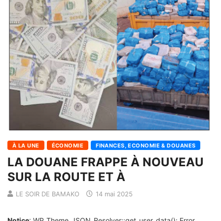
À LA UNE
ÉCONOMIE
FINANCES, ECONOMIE & DOUANES
LA DOUANE FRAPPE À NOUVEAU
SUR LA ROUTE ET À
LE SOIR DE BAMAKO
14 mai 2025
Notice
: WP_Theme_JSON_Resolver::get_user_data(): Error