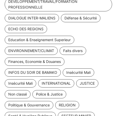
DEVELOPPEMENT/TRAVAIL/FORMATION
PROFESSIONNELLE
DIALOGUE INTER-MALIENS
Défense & Sécurité
ECHO DES REGIONS
Education & Enseignement Superieur
ENVIRONNEMENT/CLIMAT
Faits divers
Finances, Economie & Douanes
INFOS DU SOIR DE BAMAKO
Insécurité Mali
Insécurité Mali
INTERNATIONAL
JUSTICE
Non classé
Police & Justice
Politique & Gouvernance
RELIGION
Santé & Hygiène Publique
SECTEUR MINIER