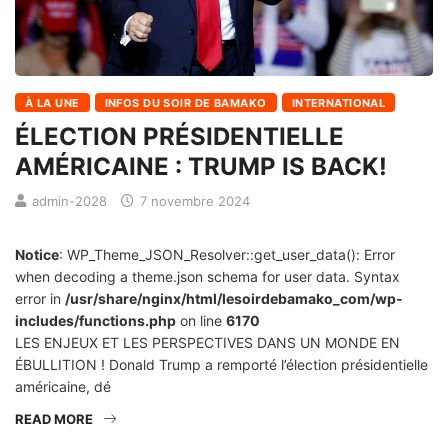
À LA UNE
INFOS DU SOIR DE BAMAKO
INTERNATIONAL
ÉLECTION PRÉSIDENTIELLE
AMÉRICAINE : TRUMP IS BACK!
admin-2028
7 novembre 2024
Notice
: WP_Theme_JSON_Resolver::get_user_data(): Error
when decoding a theme.json schema for user data. Syntax
error in
/usr/share/nginx/html/lesoirdebamako_com/wp-
includes/functions.php
on line
6170
LES ENJEUX ET LES PERSPECTIVES DANS UN MONDE EN
ÉBULLITION ! Donald Trump a remporté l’élection présidentielle
américaine, dé
READ MORE