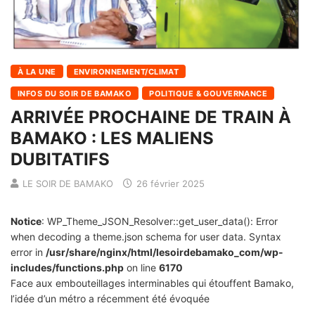
À LA UNE
ENVIRONNEMENT/CLIMAT
INFOS DU SOIR DE BAMAKO
POLITIQUE & GOUVERNANCE
ARRIVÉE PROCHAINE DE TRAIN À
BAMAKO : LES MALIENS
DUBITATIFS
LE SOIR DE BAMAKO
26 février 2025
Notice
: WP_Theme_JSON_Resolver::get_user_data(): Error
when decoding a theme.json schema for user data. Syntax
error in
/usr/share/nginx/html/lesoirdebamako_com/wp-
includes/functions.php
on line
6170
Face aux embouteillages interminables qui étouffent Bamako,
l’idée d’un métro a récemment été évoquée