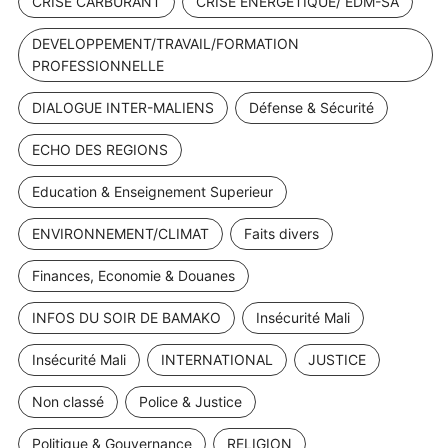
CRISE CARBURANT
CRISE ENERGETIQUE/ EDM-SA
DEVELOPPEMENT/TRAVAIL/FORMATION
PROFESSIONNELLE
DIALOGUE INTER-MALIENS
Défense & Sécurité
ECHO DES REGIONS
Education & Enseignement Superieur
ENVIRONNEMENT/CLIMAT
Faits divers
Finances, Economie & Douanes
INFOS DU SOIR DE BAMAKO
Insécurité Mali
Insécurité Mali
INTERNATIONAL
JUSTICE
Non classé
Police & Justice
Politique & Gouvernance
RELIGION