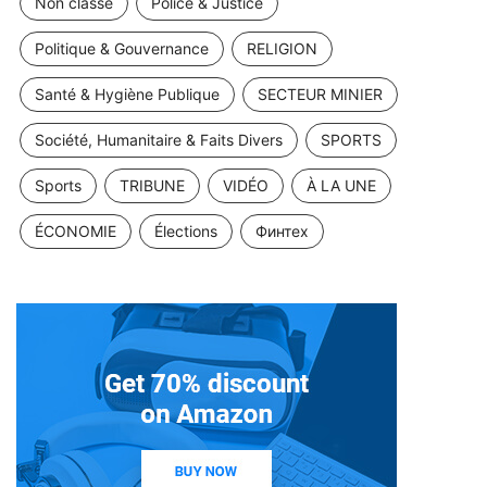
Non classé
Police & Justice
Politique & Gouvernance
RELIGION
Santé & Hygiène Publique
SECTEUR MINIER
Société, Humanitaire & Faits Divers
SPORTS
Sports
TRIBUNE
VIDÉO
À LA UNE
ÉCONOMIE
Élections
Финтех