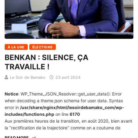
À LA UNE
ÉLECTIONS
BENKAN : SILENCE, ÇA
TRAVAILLE !
Le Soir de Bamako
23 avril 2024
Notice
: WP_Theme_JSON_Resolver::get_user_data(): Error
when decoding a theme.json schema for user data. Syntax
error in
/usr/share/nginx/html/lesoirdebamako_com/wp-
includes/functions.php
on line
6170
Aux premières heures de la transition, en août 2020, bien avant
la ‘’rectification de la trajectoire’’ comme on a coutume de
READ MORE