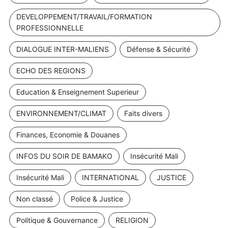
DEVELOPPEMENT/TRAVAIL/FORMATION
PROFESSIONNELLE
DIALOGUE INTER-MALIENS
Défense & Sécurité
ECHO DES REGIONS
Education & Enseignement Superieur
ENVIRONNEMENT/CLIMAT
Faits divers
Finances, Economie & Douanes
INFOS DU SOIR DE BAMAKO
Insécurité Mali
Insécurité Mali
INTERNATIONAL
JUSTICE
Non classé
Police & Justice
Politique & Gouvernance
RELIGION