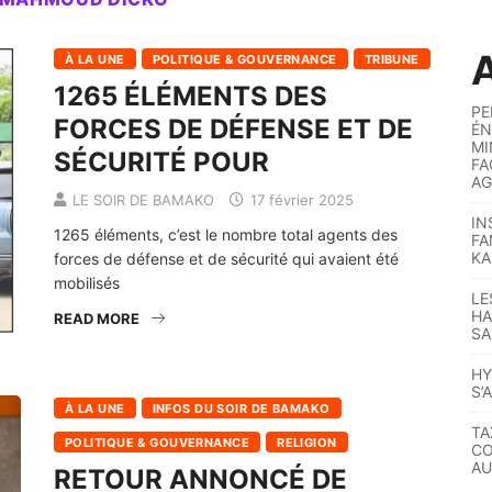
A
À LA UNE
POLITIQUE & GOUVERNANCE
TRIBUNE
1265 ÉLÉMENTS DES
PE
FORCES DE DÉFENSE ET DE
ÉN
MI
SÉCURITÉ POUR
FA
AG
LE SOIR DE BAMAKO
17 février 2025
IN
1265 éléments, c’est le nombre total agents des
FA
KA
forces de défense et de sécurité qui avaient été
mobilisés
LE
HA
READ MORE
SA
HY
S’
À LA UNE
INFOS DU SOIR DE BAMAKO
TA
POLITIQUE & GOUVERNANCE
RELIGION
CO
AU
RETOUR ANNONCÉ DE