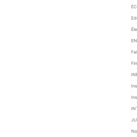
ÉC
Ed
Él
EN
Fai
Fi
IN
Ins
Ins
IN
JU
No