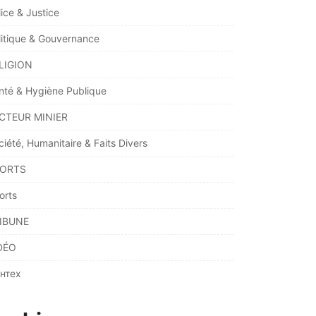
lice & Justice
litique & Gouvernance
LIGION
nté & Hygiène Publique
CTEUR MINIER
ciété, Humanitaire & Faits Divers
ORTS
orts
IBUNE
DÉO
нтех