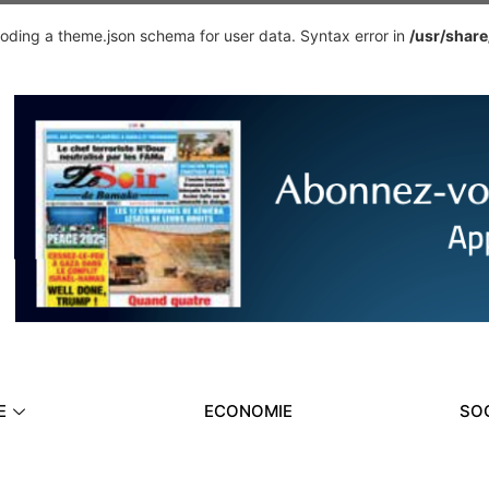
ding a theme.json schema for user data. Syntax error in
/usr/shar
E
ECONOMIE
SO