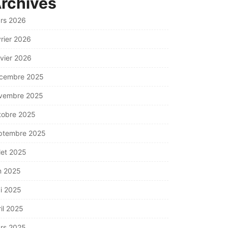
rchives
rs 2026
vrier 2026
nvier 2026
cembre 2025
vembre 2025
tobre 2025
ptembre 2025
llet 2025
in 2025
i 2025
ril 2025
rs 2025