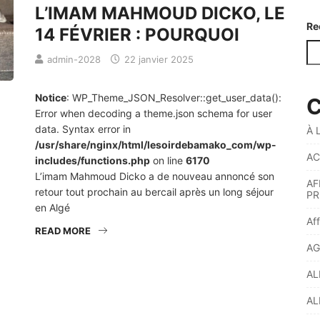
L’IMAM MAHMOUD DICKO, LE
Re
14 FÉVRIER : POURQUOI
admin-2028
22 janvier 2025
Notice
: WP_Theme_JSON_Resolver::get_user_data():
C
Error when decoding a theme.json schema for user
data. Syntax error in
À 
/usr/share/nginx/html/lesoirdebamako_com/wp-
AC
includes/functions.php
on line
6170
L’imam Mahmoud Dicko a de nouveau annoncé son
AF
retour tout prochain au bercail après un long séjour
PR
en Algé
Af
READ MORE
AG
AL
AL