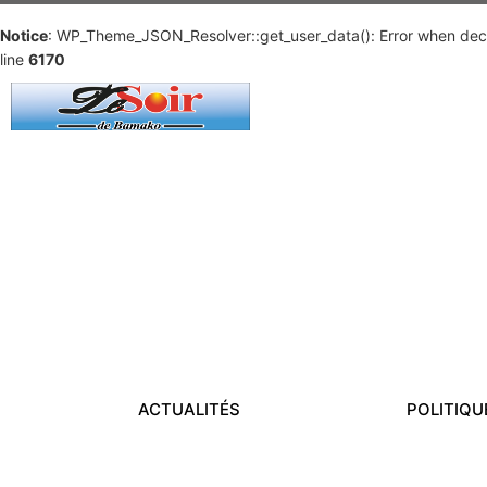
Notice
: WP_Theme_JSON_Resolver::get_user_data(): Error when deco
line
6170
ACTUALITÉS
POLITIQU