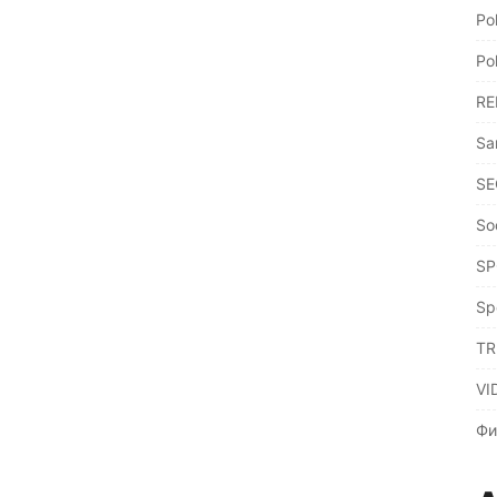
Po
Po
RE
Sa
SE
So
SP
Sp
TR
VI
Фи