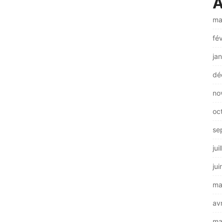
A
ma
fé
ja
dé
no
oc
se
jui
ju
ma
av
ma