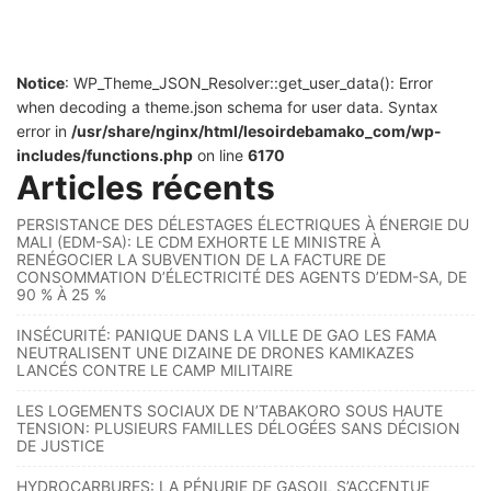
Notice
: WP_Theme_JSON_Resolver::get_user_data(): Error
when decoding a theme.json schema for user data. Syntax
error in
/usr/share/nginx/html/lesoirdebamako_com/wp-
includes/functions.php
on line
6170
Articles récents
PERSISTANCE DES DÉLESTAGES ÉLECTRIQUES À ÉNERGIE DU
MALI (EDM-SA): LE CDM EXHORTE LE MINISTRE À
RENÉGOCIER LA SUBVENTION DE LA FACTURE DE
CONSOMMATION D’ÉLECTRICITÉ DES AGENTS D’EDM-SA, DE
90 % À 25 %
INSÉCURITÉ: PANIQUE DANS LA VILLE DE GAO LES FAMA
NEUTRALISENT UNE DIZAINE DE DRONES KAMIKAZES
LANCÉS CONTRE LE CAMP MILITAIRE
LES LOGEMENTS SOCIAUX DE N’TABAKORO SOUS HAUTE
TENSION: PLUSIEURS FAMILLES DÉLOGÉES SANS DÉCISION
DE JUSTICE
HYDROCARBURES: LA PÉNURIE DE GASOIL S’ACCENTUE