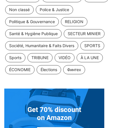
Non classé
Police & Justice
Politique & Gouvernance
RELIGION
Santé & Hygiène Publique
SECTEUR MINIER
Société, Humanitaire & Faits Divers
SPORTS
Sports
TRIBUNE
VIDÉO
À LA UNE
ÉCONOMIE
Élections
Финтех