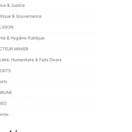
lice & Justice
litique & Gouvernance
LIGION
nté & Hygiène Publique
CTEUR MINIER
ciété, Humanitaire & Faits Divers
ORTS
orts
IBUNE
DÉO
нтех