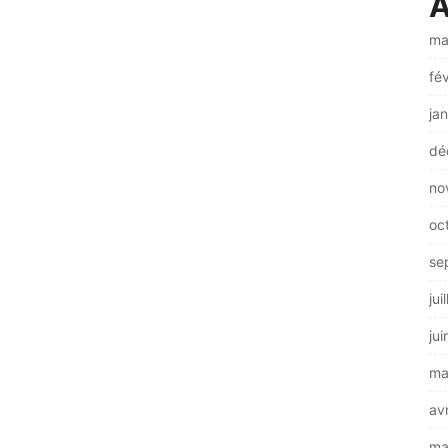
A
ma
fé
ja
dé
no
oc
se
jui
ju
ma
av
ma