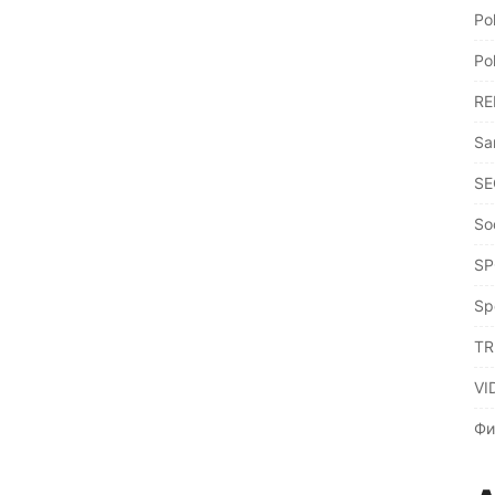
Po
Po
RE
Sa
SE
So
SP
Sp
TR
VI
Фи