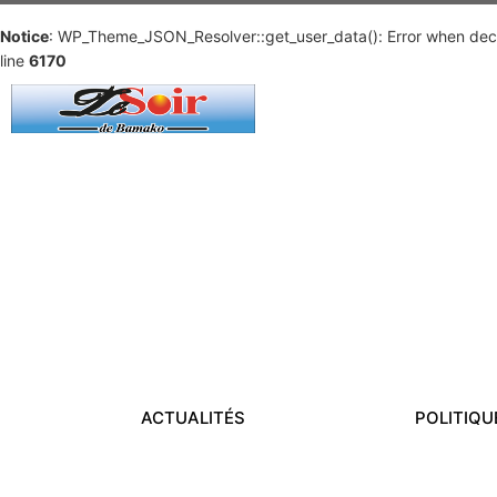
Notice
: WP_Theme_JSON_Resolver::get_user_data(): Error when deco
line
6170
ACTUALITÉS
POLITIQU