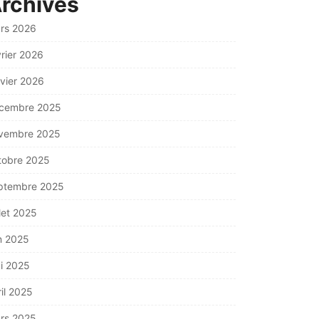
rchives
rs 2026
vrier 2026
nvier 2026
cembre 2025
vembre 2025
tobre 2025
ptembre 2025
llet 2025
in 2025
i 2025
ril 2025
rs 2025