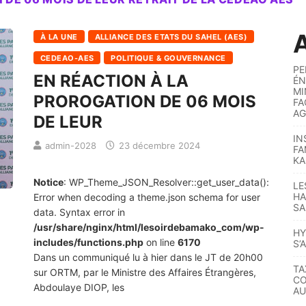
A
À LA UNE
ALLIANCE DES ETATS DU SAHEL (AES)
CEDEAO-AES
POLITIQUE & GOUVERNANCE
PE
EN RÉACTION À LA
ÉN
MI
PROROGATION DE 06 MOIS
FA
AG
DE LEUR
IN
admin-2028
23 décembre 2024
FA
KA
Notice
: WP_Theme_JSON_Resolver::get_user_data():
LE
HA
Error when decoding a theme.json schema for user
SA
data. Syntax error in
/usr/share/nginx/html/lesoirdebamako_com/wp-
HY
includes/functions.php
on line
6170
S’
Dans un communiqué lu à hier dans le JT de 20h00
TA
sur ORTM, par le Ministre des Affaires Étrangères,
CO
Abdoulaye DIOP, les
AU