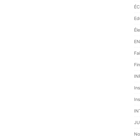
ÉC
Ed
Él
EN
Fai
Fi
IN
Ins
Ins
IN
JU
No