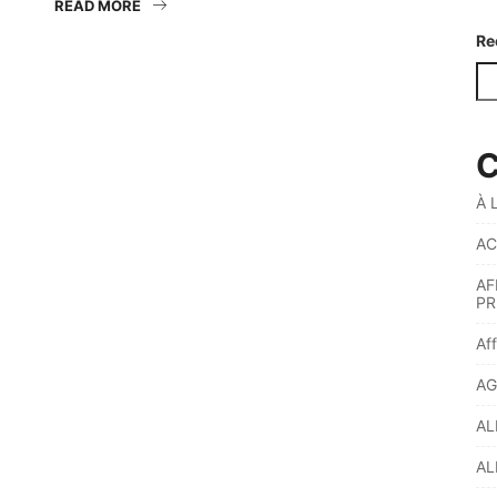
READ MORE
Re
C
À 
AC
AF
PR
Af
AG
AL
AL