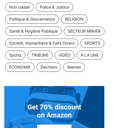
Non classé
Police & Justice
Politique & Gouvernance
RELIGION
Santé & Hygiène Publique
SECTEUR MINIER
Société, Humanitaire & Faits Divers
SPORTS
Sports
TRIBUNE
VIDÉO
À LA UNE
ÉCONOMIE
Élections
Финтех