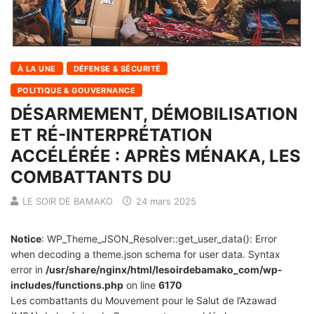
À LA UNE
DÉFENSE & SÉCURITÉ
POLITIQUE & GOUVERNANCE
DÉSARMEMENT, DÉMOBILISATION
ET RÉ-INTERPRÉTATION
ACCÉLÉRÉE : APRÈS MÉNAKA, LES
COMBATTANTS DU
LE SOIR DE BAMAKO
24 mars 2025
Notice
: WP_Theme_JSON_Resolver::get_user_data(): Error
when decoding a theme.json schema for user data. Syntax
error in
/usr/share/nginx/html/lesoirdebamako_com/wp-
includes/functions.php
on line
6170
Les combattants du Mouvement pour le Salut de l’Azawad