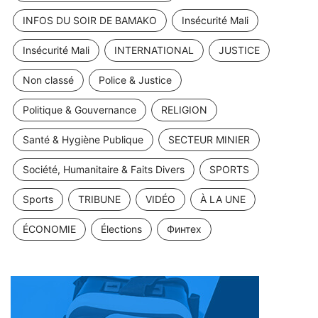
INFOS DU SOIR DE BAMAKO
Insécurité Mali
Insécurité Mali
INTERNATIONAL
JUSTICE
Non classé
Police & Justice
Politique & Gouvernance
RELIGION
Santé & Hygiène Publique
SECTEUR MINIER
Société, Humanitaire & Faits Divers
SPORTS
Sports
TRIBUNE
VIDÉO
À LA UNE
ÉCONOMIE
Élections
Финтех