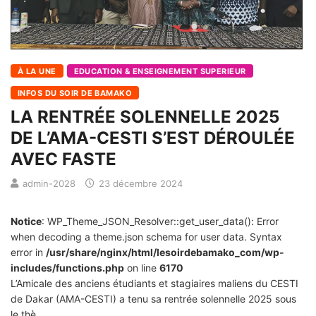
À LA UNE
EDUCATION & ENSEIGNEMENT SUPERIEUR
INFOS DU SOIR DE BAMAKO
LA RENTRÉE SOLENNELLE 2025
DE L’AMA-CESTI S’EST DÉROULÉE
AVEC FASTE
admin-2028
23 décembre 2024
Notice
: WP_Theme_JSON_Resolver::get_user_data(): Error
when decoding a theme.json schema for user data. Syntax
error in
/usr/share/nginx/html/lesoirdebamako_com/wp-
includes/functions.php
on line
6170
L’Amicale des anciens étudiants et stagiaires maliens du CESTI
de Dakar (AMA-CESTI) a tenu sa rentrée solennelle 2025 sous
le thè