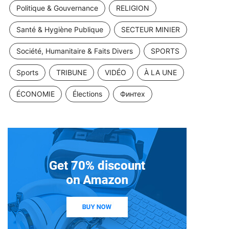
Politique & Gouvernance
RELIGION
Santé & Hygiène Publique
SECTEUR MINIER
Société, Humanitaire & Faits Divers
SPORTS
Sports
TRIBUNE
VIDÉO
À LA UNE
ÉCONOMIE
Élections
Финтех