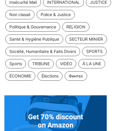
Insécurité Mali
INTERNATIONAL
JUSTICE
Non classé
Police & Justice
Politique & Gouvernance
RELIGION
Santé & Hygiène Publique
SECTEUR MINIER
Société, Humanitaire & Faits Divers
SPORTS
Sports
TRIBUNE
VIDÉO
À LA UNE
ÉCONOMIE
Élections
Финтех