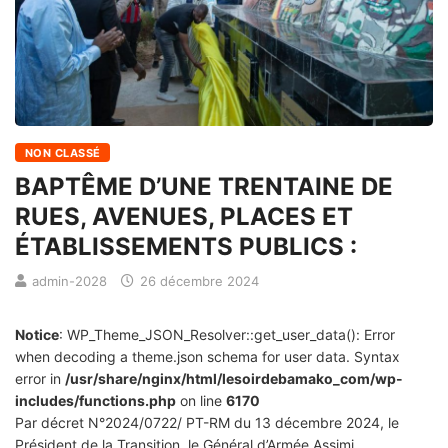
NON CLASSÉ
BAPTÊME D’UNE TRENTAINE DE
RUES, AVENUES, PLACES ET
ÉTABLISSEMENTS PUBLICS :
admin-2028
26 décembre 2024
Notice
: WP_Theme_JSON_Resolver::get_user_data(): Error
when decoding a theme.json schema for user data. Syntax
error in
/usr/share/nginx/html/lesoirdebamako_com/wp-
includes/functions.php
on line
6170
Par décret N°2024/0722/ PT-RM du 13 décembre 2024, le
Président de la Transition, le Général d’Armée Assimi