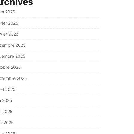
rchives
rs 2026
vrier 2026
nvier 2026
cembre 2025
vembre 2025
tobre 2025
ptembre 2025
llet 2025
in 2025
i 2025
ril 2025
rs 2025