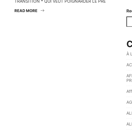
TRANSITION * QUI VEUT POIGNARDER LE PRÉ
READ MORE
Re
C
À 
AC
AF
PR
Af
AG
AL
AL