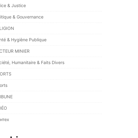
lice & Justice
litique & Gouvernance
LIGION
nté & Hygiène Publique
CTEUR MINIER
ciété, Humanitaire & Faits Divers
ORTS
orts
IBUNE
DÉO
нтех