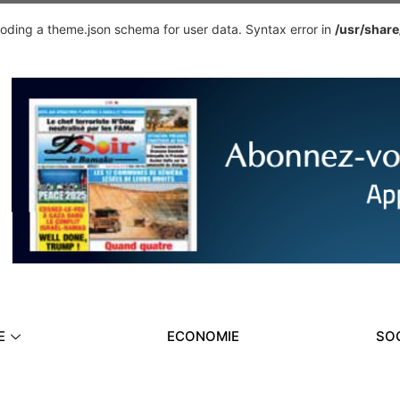
ding a theme.json schema for user data. Syntax error in
/usr/shar
E
ECONOMIE
SO