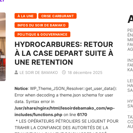
A
À LA UNE
CRISE CARBURANT
INFOS DU SOIR DE BAMAKO
PE
POLITIQUE & GOUVERNANCE
ÉN
MI
HYDROCARBURES: RETOUR
FA
AG
À LA CASE DEPART SUITE À
IN
UNE RETENTION
FA
KA
LE SOIR DE BAMAKO
18 décembre 2025
LE
HA
Notice
: WP_Theme_JSON_Resolver::get_user_data():
SA
Error when decoding a theme.json schema for user
HY
data. Syntax error in
S’
/usr/share/nginx/html/lesoirdebamako_com/wp-
includes/functions.php
on line
6170
TA
* LES OPÉRATEURS PÉTROLIERS SE LIGUENT POUR
CO
AU
TRAHIR LA CONFIANCE DES AUTORITÉS DE LA