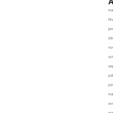
A
ma
fé
ja
dé
no
oc
se
jui
ju
ma
av
ma