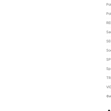
Po
Po
RE
Sa
SE
So
SP
Sp
TR
VI
Фи