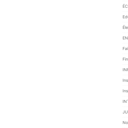
ÉC
Ed
Él
EN
Fai
Fi
IN
Ins
Ins
IN
JU
No