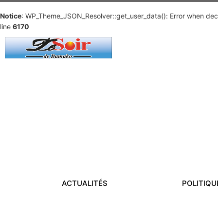
Notice
: WP_Theme_JSON_Resolver::get_user_data(): Error when deco
line
6170
ACTUALITÉS
POLITIQU