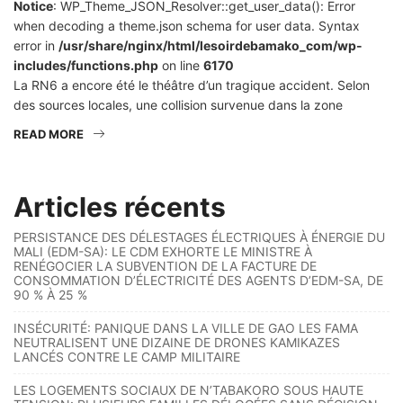
Notice
: WP_Theme_JSON_Resolver::get_user_data(): Error
when decoding a theme.json schema for user data. Syntax
error in
/usr/share/nginx/html/lesoirdebamako_com/wp-
includes/functions.php
on line
6170
La RN6 a encore été le théâtre d’un tragique accident. Selon
des sources locales, une collision survenue dans la zone
READ MORE
Articles récents
PERSISTANCE DES DÉLESTAGES ÉLECTRIQUES À ÉNERGIE DU
MALI (EDM-SA): LE CDM EXHORTE LE MINISTRE À
RENÉGOCIER LA SUBVENTION DE LA FACTURE DE
CONSOMMATION D’ÉLECTRICITÉ DES AGENTS D’EDM-SA, DE
90 % À 25 %
INSÉCURITÉ: PANIQUE DANS LA VILLE DE GAO LES FAMA
NEUTRALISENT UNE DIZAINE DE DRONES KAMIKAZES
LANCÉS CONTRE LE CAMP MILITAIRE
LES LOGEMENTS SOCIAUX DE N’TABAKORO SOUS HAUTE