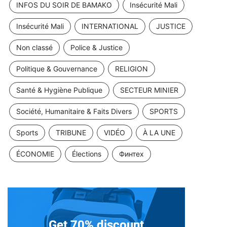
INFOS DU SOIR DE BAMAKO
Insécurité Mali
Insécurité Mali
INTERNATIONAL
JUSTICE
Non classé
Police & Justice
Politique & Gouvernance
RELIGION
Santé & Hygiène Publique
SECTEUR MINIER
Société, Humanitaire & Faits Divers
SPORTS
Sports
TRIBUNE
VIDÉO
À LA UNE
ÉCONOMIE
Élections
Финтех