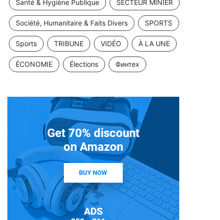
Santé & Hygiène Publique
SECTEUR MINIER
Société, Humanitaire & Faits Divers
SPORTS
Sports
TRIBUNE
VIDÉO
À LA UNE
ÉCONOMIE
Élections
Финтех