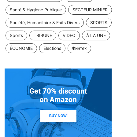
Santé & Hygiène Publique
SECTEUR MINIER
Société, Humanitaire & Faits Divers
SPORTS
Sports
TRIBUNE
VIDÉO
À LA UNE
ÉCONOMIE
Élections
Финтех