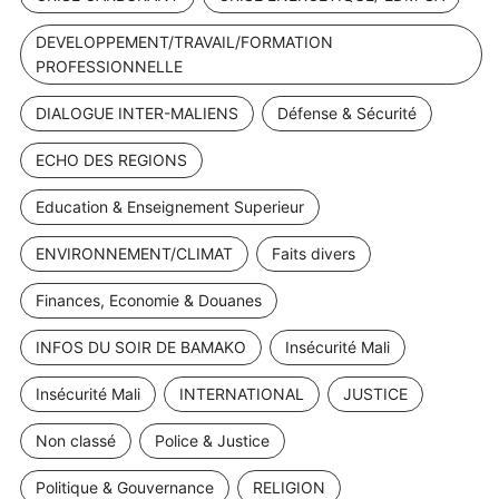
DEVELOPPEMENT/TRAVAIL/FORMATION
PROFESSIONNELLE
DIALOGUE INTER-MALIENS
Défense & Sécurité
ECHO DES REGIONS
Education & Enseignement Superieur
ENVIRONNEMENT/CLIMAT
Faits divers
Finances, Economie & Douanes
INFOS DU SOIR DE BAMAKO
Insécurité Mali
Insécurité Mali
INTERNATIONAL
JUSTICE
Non classé
Police & Justice
Politique & Gouvernance
RELIGION