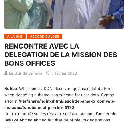
À LA UNE
ACCORD D'ALGER
RENCONTRE AVEC LA
DELEGATION DE LA MISSION DES
BONS OFFICES
Le Soir de Bamako
6 février 2023
Notice
: WP_Theme_JSON_Resolver::get_user_data(): Error
when decoding a theme.json schema for user data. Syntax
error in
/usr/share/nginx/html/lesoirdebamako_com/wp-
includes/functions.php
on line
6170
Un texte publié sur les réseaux sociaux, au nom d’un certain
Bakaye Ahmed ahmed fait état de plusieurs déclarations