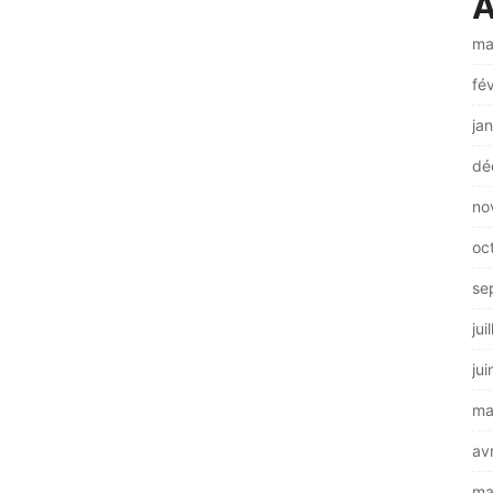
A
ma
fé
ja
dé
no
oc
se
jui
ju
ma
av
ma