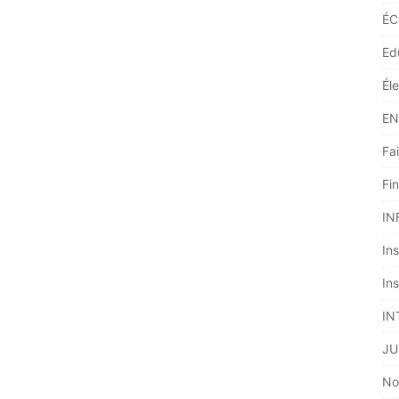
ÉC
Ed
Él
EN
Fai
Fi
IN
Ins
Ins
IN
JU
No