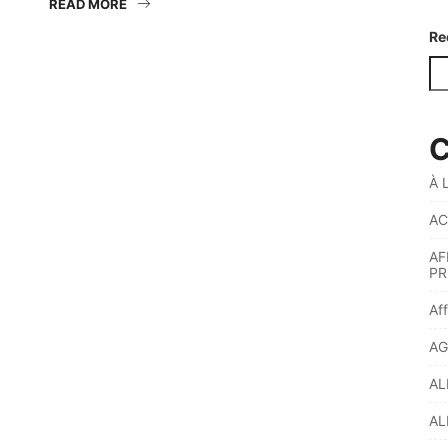
READ MORE
Re
C
À 
AC
AF
PR
Af
AG
AL
AL