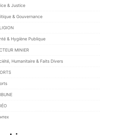
lice & Justice
litique & Gouvernance
LIGION
nté & Hygiène Publique
CTEUR MINIER
ciété, Humanitaire & Faits Divers
ORTS
orts
IBUNE
DÉO
нтех