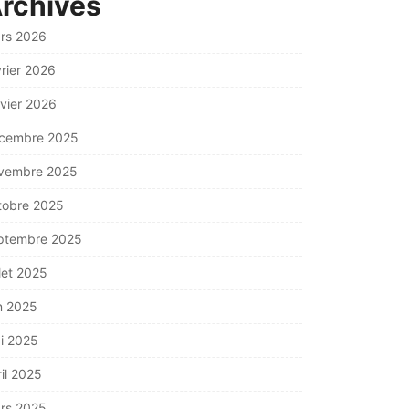
rchives
rs 2026
vrier 2026
nvier 2026
cembre 2025
vembre 2025
tobre 2025
ptembre 2025
llet 2025
in 2025
i 2025
ril 2025
rs 2025