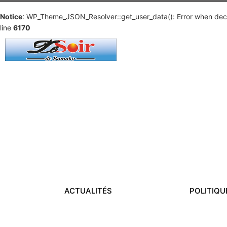
Notice
: WP_Theme_JSON_Resolver::get_user_data(): Error when deco
line
6170
ACTUALITÉS
POLITIQU