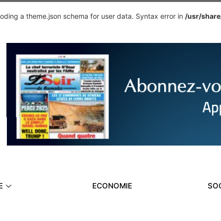
ding a theme.json schema for user data. Syntax error in
/usr/shar
E
ECONOMIE
SO