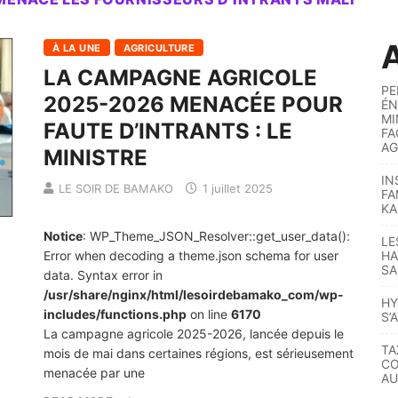
A
À LA UNE
AGRICULTURE
LA CAMPAGNE AGRICOLE
PE
2025-2026 MENACÉE POUR
ÉN
MI
FAUTE D’INTRANTS : LE
FA
AG
MINISTRE
IN
LE SOIR DE BAMAKO
1 juillet 2025
FA
KA
Notice
: WP_Theme_JSON_Resolver::get_user_data():
LE
Error when decoding a theme.json schema for user
HA
SA
data. Syntax error in
/usr/share/nginx/html/lesoirdebamako_com/wp-
HY
includes/functions.php
on line
6170
S’
La campagne agricole 2025-2026, lancée depuis le
TA
mois de mai dans certaines régions, est sérieusement
CO
menacée par une
AU