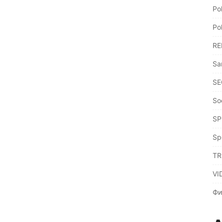
Po
Po
RE
Sa
SE
So
SP
Sp
TR
VI
Фи