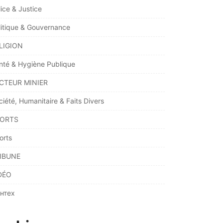
lice & Justice
litique & Gouvernance
LIGION
nté & Hygiène Publique
CTEUR MINIER
ciété, Humanitaire & Faits Divers
ORTS
orts
IBUNE
DÉO
нтех