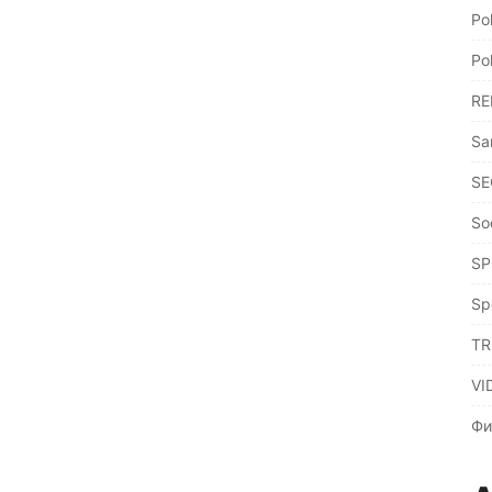
Po
Po
RE
Sa
SE
So
SP
Sp
TR
VI
Фи