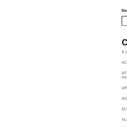
Re
C
À 
AC
AF
PR
Af
AG
AL
AL