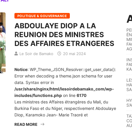
A
POLITIQUE & GOUVERNANCE
ABDOULAYE DIOP A LA
PE
REUNION DES MINISTRES
ÉN
MI
DES AFFAIRES ETRANGERES
FA
AG
Le Soir de Bamako
20 mai 2024
IN
FA
KA
Notice
: WP_Theme_JSON_Resolver::get_user_data():
Error when decoding a theme.json schema for user
LE
data. Syntax error in
HA
/usr/share/nginx/html/lesoirdebamako_com/wp-
SA
includes/functions.php
on line
6170
HY
Les ministres des Affaires étrangères du Mali, du
S’
Burkina Faso et du Niger, respectivement Abdoulaye
Diop, Karamoko Jean- Marie Traoré et
TA
CO
READ MORE
AU