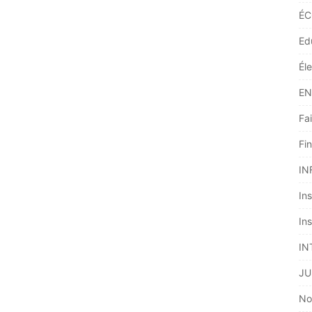
ÉC
Ed
Él
EN
Fai
Fi
IN
Ins
Ins
IN
JU
No