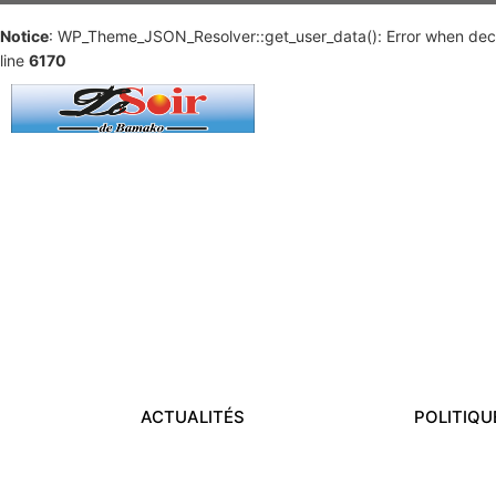
Notice
: WP_Theme_JSON_Resolver::get_user_data(): Error when deco
line
6170
ACTUALITÉS
POLITIQU