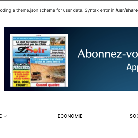
ding a theme.json schema for user data. Syntax error in
/usr/shar
E
ECONOMIE
SO