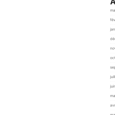
A
ma
fé
ja
dé
no
oc
se
jui
ju
ma
av
ma