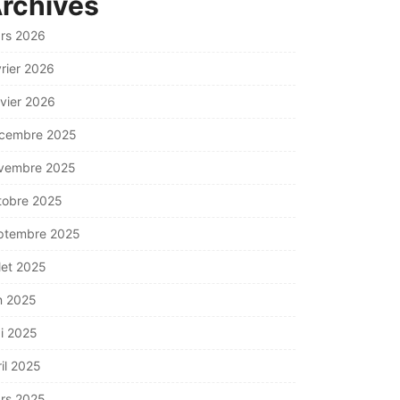
rchives
rs 2026
vrier 2026
nvier 2026
cembre 2025
vembre 2025
tobre 2025
ptembre 2025
llet 2025
in 2025
i 2025
ril 2025
rs 2025