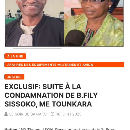
À LA UNE
AFFAIRES DES EQUIPEMENTS MILITAIRES ET AVION
PRESIDENTIELLE
JUSTICE
EXCLUSIF: SUITE À LA
CONDAMNATION DE B.FILY
SISSOKO, ME TOUNKARA
LE SOIR DE BAMAKO
16 juillet 2025
Notice
: WP_Theme_JSON_Resolver::get_user_data(): Error