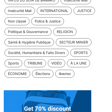
INFOS DU SOIR DE BAMAKO
Insécurité Mali
Insécurité Mali
INTERNATIONAL
JUSTICE
Non classé
Police & Justice
Politique & Gouvernance
RELIGION
Santé & Hygiène Publique
SECTEUR MINIER
Société, Humanitaire & Faits Divers
SPORTS
Sports
TRIBUNE
VIDÉO
À LA UNE
ÉCONOMIE
Élections
Финтех