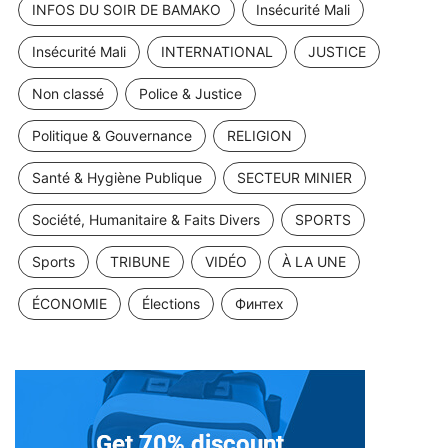
INFOS DU SOIR DE BAMAKO
Insécurité Mali
Insécurité Mali
INTERNATIONAL
JUSTICE
Non classé
Police & Justice
Politique & Gouvernance
RELIGION
Santé & Hygiène Publique
SECTEUR MINIER
Société, Humanitaire & Faits Divers
SPORTS
Sports
TRIBUNE
VIDÉO
À LA UNE
ÉCONOMIE
Élections
Финтех