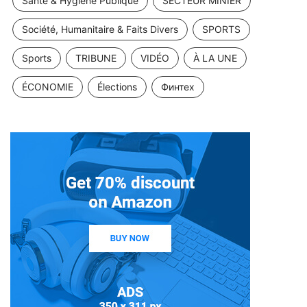
Santé & Hygiène Publique
SECTEUR MINIER
Société, Humanitaire & Faits Divers
SPORTS
Sports
TRIBUNE
VIDÉO
À LA UNE
ÉCONOMIE
Élections
Финтех