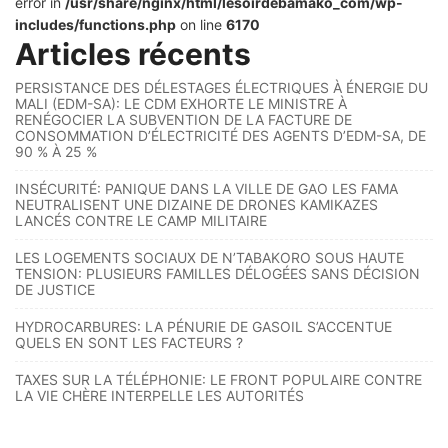
error in
/usr/share/nginx/html/lesoirdebamako_com/wp-
includes/functions.php
on line
6170
Articles récents
PERSISTANCE DES DÉLESTAGES ÉLECTRIQUES À ÉNERGIE DU
MALI (EDM-SA): LE CDM EXHORTE LE MINISTRE À
RENÉGOCIER LA SUBVENTION DE LA FACTURE DE
CONSOMMATION D’ÉLECTRICITÉ DES AGENTS D’EDM-SA, DE
90 % À 25 %
INSÉCURITÉ: PANIQUE DANS LA VILLE DE GAO LES FAMA
NEUTRALISENT UNE DIZAINE DE DRONES KAMIKAZES
LANCÉS CONTRE LE CAMP MILITAIRE
LES LOGEMENTS SOCIAUX DE N’TABAKORO SOUS HAUTE
TENSION: PLUSIEURS FAMILLES DÉLOGÉES SANS DÉCISION
DE JUSTICE
HYDROCARBURES: LA PÉNURIE DE GASOIL S’ACCENTUE
QUELS EN SONT LES FACTEURS ?
TAXES SUR LA TÉLÉPHONIE: LE FRONT POPULAIRE CONTRE
LA VIE CHÈRE INTERPELLE LES AUTORITÉS