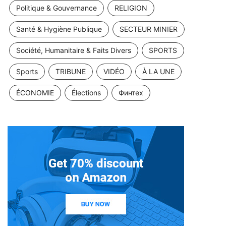
Politique & Gouvernance
RELIGION
Santé & Hygiène Publique
SECTEUR MINIER
Société, Humanitaire & Faits Divers
SPORTS
Sports
TRIBUNE
VIDÉO
À LA UNE
ÉCONOMIE
Élections
Финтех