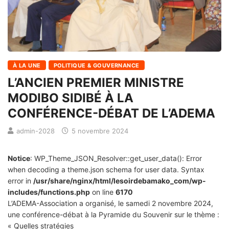
À LA UNE
POLITIQUE & GOUVERNANCE
L’ANCIEN PREMIER MINISTRE
MODIBO SIDIBÉ À LA
CONFÉRENCE-DÉBAT DE L’ADEMA
admin-2028
5 novembre 2024
Notice
: WP_Theme_JSON_Resolver::get_user_data(): Error
when decoding a theme.json schema for user data. Syntax
error in
/usr/share/nginx/html/lesoirdebamako_com/wp-
includes/functions.php
on line
6170
L’ADEMA-Association a organisé, le samedi 2 novembre 2024,
une conférence-débat à la Pyramide du Souvenir sur le thème :
« Quelles stratégies