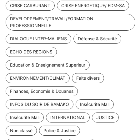
CRISE CARBURANT
CRISE ENERGETIQUE/ EDM-SA
DEVELOPPEMENT/TRAVAIL/FORMATION
PROFESSIONNELLE
DIALOGUE INTER-MALIENS
Défense & Sécurité
ECHO DES REGIONS
Education & Enseignement Superieur
ENVIRONNEMENT/CLIMAT
Faits divers
Finances, Economie & Douanes
INFOS DU SOIR DE BAMAKO
Insécurité Mali
Insécurité Mali
INTERNATIONAL
JUSTICE
Non classé
Police & Justice