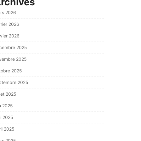
rchives
rs 2026
vrier 2026
nvier 2026
cembre 2025
vembre 2025
tobre 2025
ptembre 2025
llet 2025
in 2025
i 2025
ril 2025
rs 2025