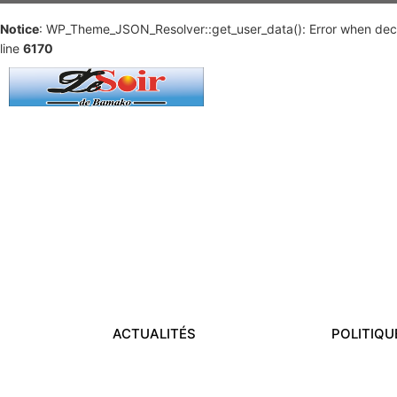
Notice
: WP_Theme_JSON_Resolver::get_user_data(): Error when deco
line
6170
ACTUALITÉS
POLITIQU