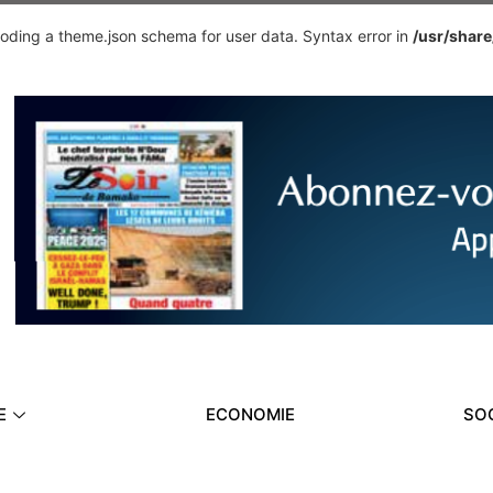
ding a theme.json schema for user data. Syntax error in
/usr/shar
E
ECONOMIE
SO