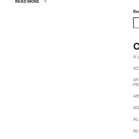
READ MORE
Re
C
À 
AC
AF
PR
Af
AG
AL
AL