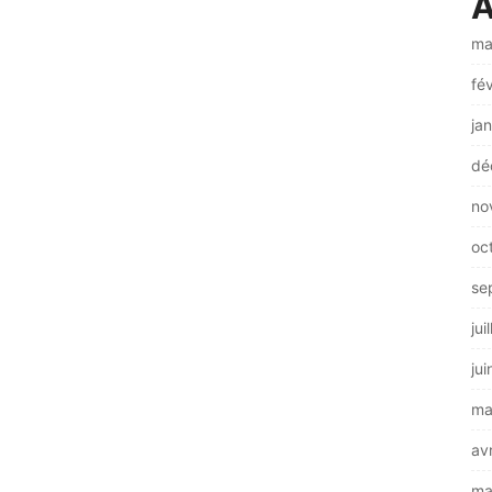
A
ma
fé
ja
dé
no
oc
se
jui
ju
ma
av
ma