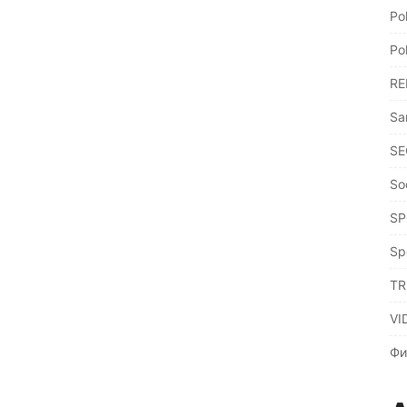
Po
Po
RE
Sa
SE
So
SP
Sp
TR
VI
Фи