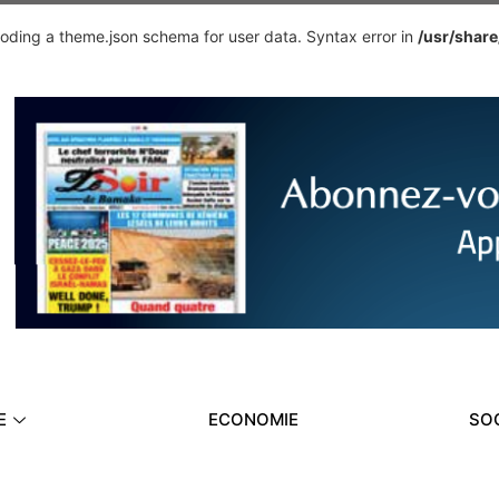
ding a theme.json schema for user data. Syntax error in
/usr/shar
E
ECONOMIE
SO