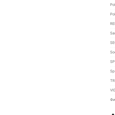
Po
Po
RE
Sa
SE
So
SP
Sp
TR
VI
Фи