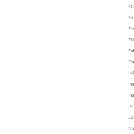
ÉC
Ed
Él
EN
Fai
Fi
IN
Ins
Ins
IN
JU
No