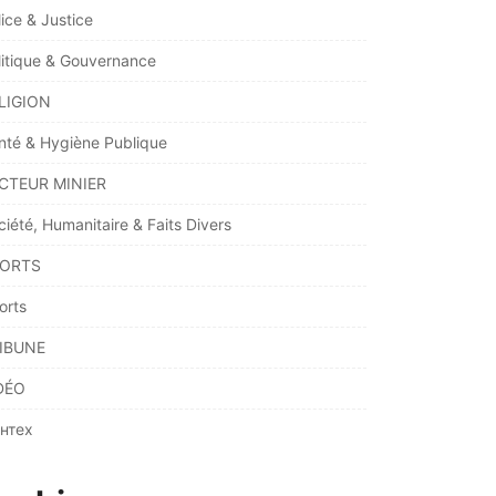
lice & Justice
litique & Gouvernance
LIGION
nté & Hygiène Publique
CTEUR MINIER
ciété, Humanitaire & Faits Divers
ORTS
orts
IBUNE
DÉO
нтех