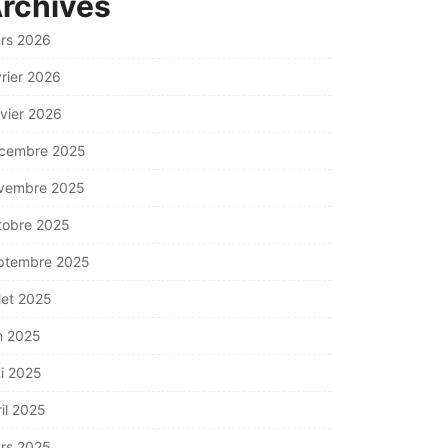
rchives
rs 2026
vrier 2026
nvier 2026
cembre 2025
vembre 2025
tobre 2025
ptembre 2025
llet 2025
in 2025
i 2025
ril 2025
rs 2025