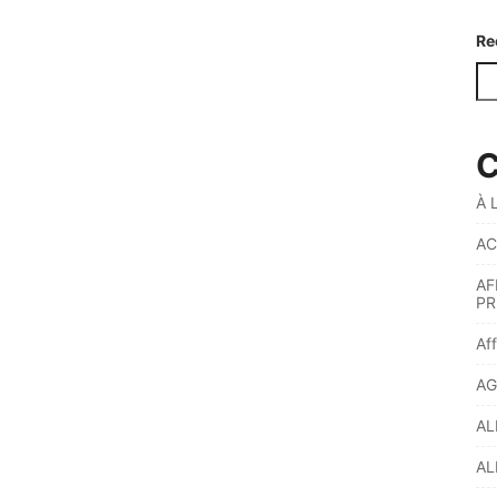
Re
C
À 
AC
AF
PR
Af
AG
AL
AL