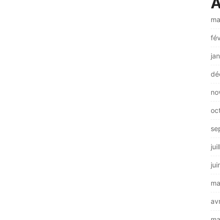
A
ma
fé
ja
dé
no
oc
se
jui
ju
ma
av
ma