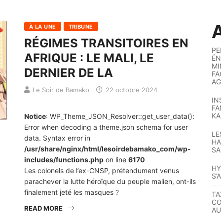
A
À LA UNE
TRIBUNE
RÉGIMES TRANSITOIRES EN
PE
AFRIQUE : LE MALI, LE
ÉN
MI
DERNIER DE LA
FA
AG
Le Soir de Bamako
22 octobre 2024
IN
FA
KA
Notice
: WP_Theme_JSON_Resolver::get_user_data():
Error when decoding a theme.json schema for user
LE
data. Syntax error in
HA
/usr/share/nginx/html/lesoirdebamako_com/wp-
SA
includes/functions.php
on line
6170
HY
Les colonels de l’ex-CNSP, prétendument venus
S’
parachever la lutte héroïque du peuple malien, ont-ils
finalement jeté les masques ?
TA
CO
READ MORE
AU