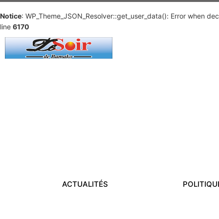
Notice
: WP_Theme_JSON_Resolver::get_user_data(): Error when deco
line
6170
ACTUALITÉS
POLITIQU