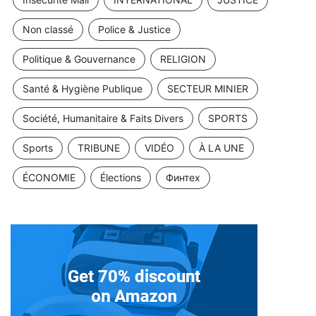
Non classé
Police & Justice
Politique & Gouvernance
RELIGION
Santé & Hygiène Publique
SECTEUR MINIER
Société, Humanitaire & Faits Divers
SPORTS
Sports
TRIBUNE
VIDÉO
À LA UNE
ÉCONOMIE
Élections
Финтех