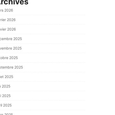
rchives
rs 2026
vrier 2026
nvier 2026
cembre 2025
vembre 2025
tobre 2025
ptembre 2025
llet 2025
in 2025
i 2025
ril 2025
rs 2025