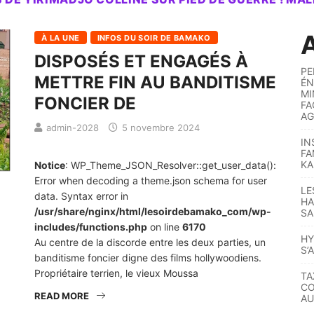
A
À LA UNE
INFOS DU SOIR DE BAMAKO
DISPOSÉS ET ENGAGÉS À
PE
METTRE FIN AU BANDITISME
ÉN
MI
FONCIER DE
FA
AG
admin-2028
5 novembre 2024
IN
FA
KA
Notice
: WP_Theme_JSON_Resolver::get_user_data():
Error when decoding a theme.json schema for user
LE
data. Syntax error in
HA
/usr/share/nginx/html/lesoirdebamako_com/wp-
SA
includes/functions.php
on line
6170
HY
Au centre de la discorde entre les deux parties, un
S’
banditisme foncier digne des films hollywoodiens.
Propriétaire terrien, le vieux Moussa
TA
CO
READ MORE
AU