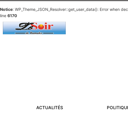
Notice
: WP_Theme_JSON_Resolver::get_user_data(): Error when deco
line
6170
ACTUALITÉS
POLITIQU