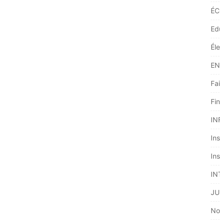
ÉC
Ed
Él
EN
Fai
Fi
IN
Ins
Ins
IN
JU
No