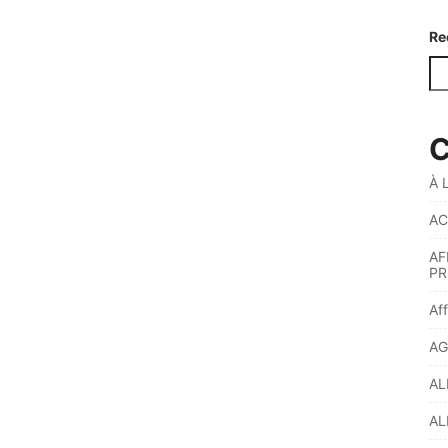
Re
C
À 
AC
AF
PR
Af
AG
AL
AL