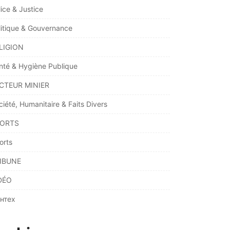
lice & Justice
litique & Gouvernance
LIGION
nté & Hygiène Publique
CTEUR MINIER
ciété, Humanitaire & Faits Divers
ORTS
orts
IBUNE
DÉO
нтех