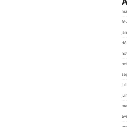
A
ma
fé
ja
dé
no
oc
se
jui
ju
ma
av
ma