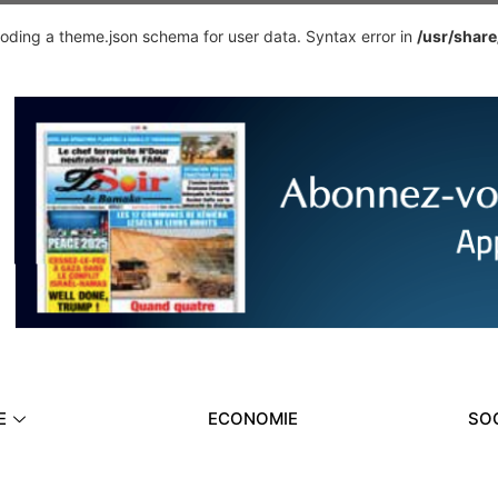
ding a theme.json schema for user data. Syntax error in
/usr/shar
E
ECONOMIE
SO