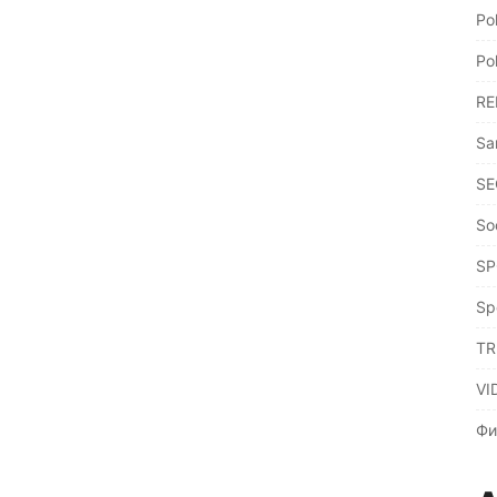
Po
Po
RE
Sa
SE
So
SP
Sp
TR
VI
Фи