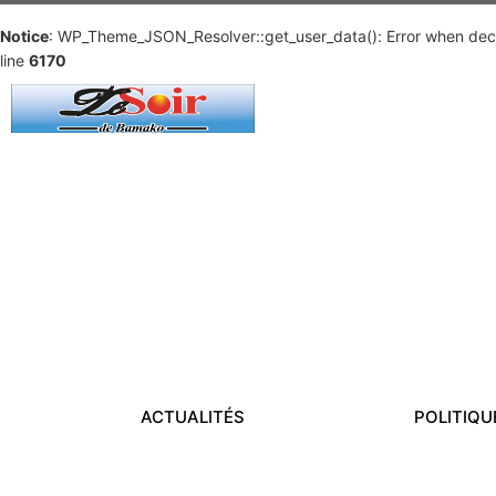
Notice
: WP_Theme_JSON_Resolver::get_user_data(): Error when deco
line
6170
ACTUALITÉS
POLITIQU