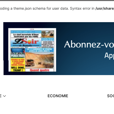
ding a theme.json schema for user data. Syntax error in
/usr/shar
E
ECONOMIE
SO