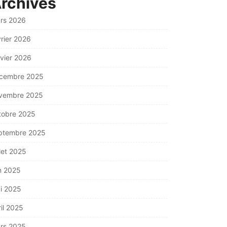
rchives
rs 2026
vrier 2026
nvier 2026
cembre 2025
vembre 2025
tobre 2025
ptembre 2025
llet 2025
in 2025
i 2025
ril 2025
rs 2025