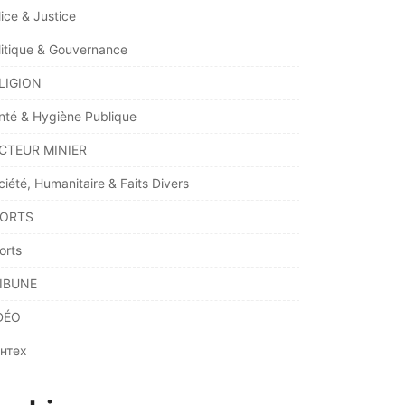
lice & Justice
litique & Gouvernance
LIGION
nté & Hygiène Publique
CTEUR MINIER
ciété, Humanitaire & Faits Divers
ORTS
orts
IBUNE
DÉO
нтех