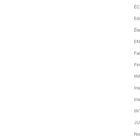
ÉC
Ed
Él
EN
Fai
Fi
IN
Ins
Ins
IN
JU
No