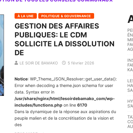
A
À LA UNE
POLITIQUE & GOUVERNANCE
GESTION DES AFFAIRES
PE
PUBLIQUES: LE CDM
ÉN
MI
SOLLICITE LA DISSOLUTION
FA
AG
DE
IN
LE SOIR DE BAMAKO
5 février 2026
FA
KA
Notice
: WP_Theme_JSON_Resolver::get_user_data():
LE
Error when decoding a theme.json schema for user
HA
SA
data. Syntax error in
/usr/share/nginx/html/lesoirdebamako_com/wp-
HY
includes/functions.php
on line
6170
S’
Dans la dynamique de la réponse aux aspirations du
TA
peuple malien et de la concrétisation de la vision et
CO
des
AU