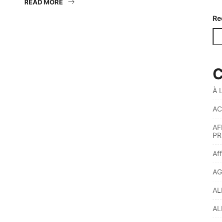
READ MORE
Re
C
À 
AC
AF
PR
Af
AG
AL
AL