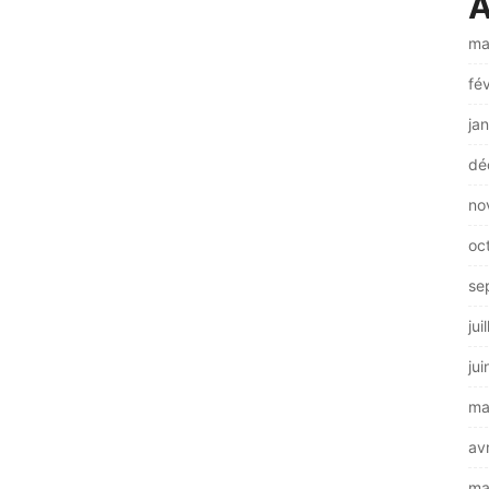
A
ma
fé
ja
dé
no
oc
se
jui
ju
ma
av
ma