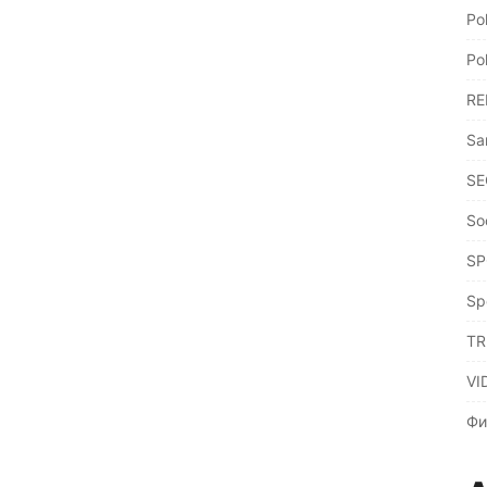
Po
Po
RE
Sa
SE
So
SP
Sp
TR
VI
Фи