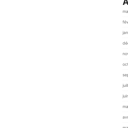
A
ma
fé
ja
dé
no
oc
se
jui
ju
ma
av
ma