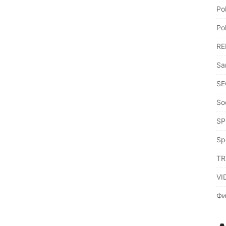
Po
Po
RE
Sa
SE
So
SP
Sp
TR
VI
Фи