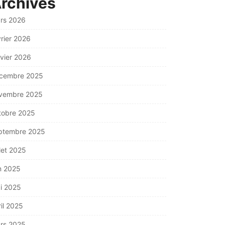
rchives
rs 2026
vrier 2026
nvier 2026
cembre 2025
vembre 2025
tobre 2025
ptembre 2025
llet 2025
in 2025
i 2025
ril 2025
rs 2025