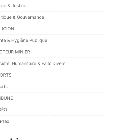
lice & Justice
litique & Gouvernance
LIGION
nté & Hygiène Publique
CTEUR MINIER
ciété, Humanitaire & Faits Divers
ORTS
orts
IBUNE
DÉO
нтех