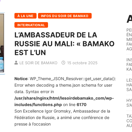
A
À LA UNE
INFOS DU SOIR DE BAMAKO
INTERNATIONAL
PE
L’AMBASSADEUR DE LA
ÉN
MI
RUSSIE AU MALI: « BAMAKO
FA
AG
EST L’UN
IN
LE SOIR DE BAMAKO
15 octobre 2025
FA
KA
Notice
: WP_Theme_JSON_Resolver::get_user_data():
LE
HA
Error when decoding a theme.json schema for user
SA
data. Syntax error in
/usr/share/nginx/html/lesoirdebamako_com/wp-
HY
includes/functions.php
on line
6170
S’
Son Excellence Igor Gromsky, Ambassadeur de la
TA
Fédération de Russie, a animé une conférence de
CO
presse à l’occasion
AU