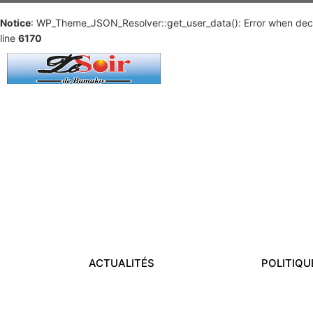
Notice
: WP_Theme_JSON_Resolver::get_user_data(): Error when deco
line
6170
ACTUALITÉS
POLITIQU