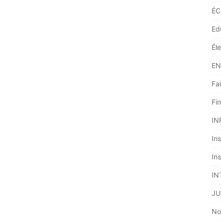
ÉC
Ed
Él
EN
Fai
Fi
IN
Ins
Ins
IN
JU
No