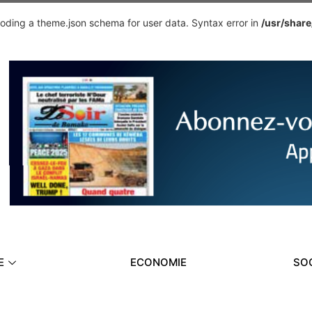
ding a theme.json schema for user data. Syntax error in
/usr/shar
E
ECONOMIE
SO