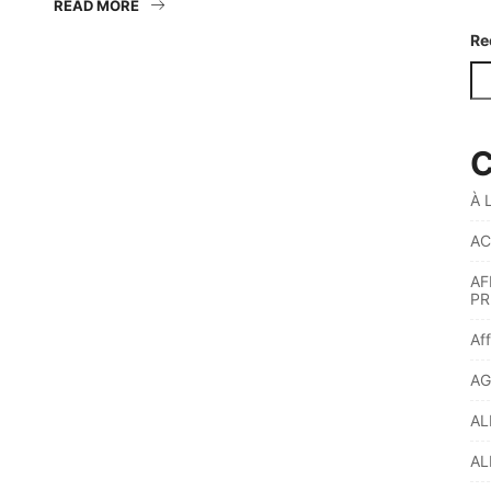
READ MORE
Re
C
À 
AC
AF
PR
Af
AG
AL
AL