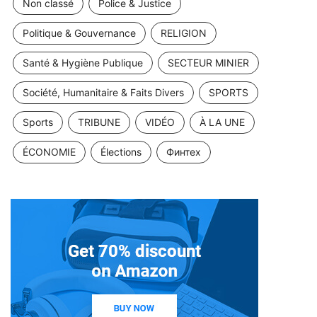
Non classé
Police & Justice
Politique & Gouvernance
RELIGION
Santé & Hygiène Publique
SECTEUR MINIER
Société, Humanitaire & Faits Divers
SPORTS
Sports
TRIBUNE
VIDÉO
À LA UNE
ÉCONOMIE
Élections
Финтех