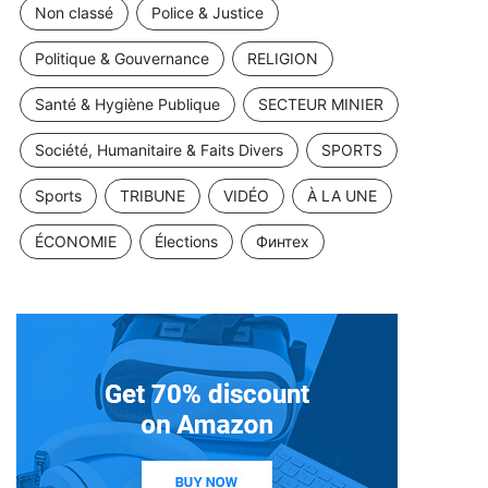
Non classé
Police & Justice
Politique & Gouvernance
RELIGION
Santé & Hygiène Publique
SECTEUR MINIER
Société, Humanitaire & Faits Divers
SPORTS
Sports
TRIBUNE
VIDÉO
À LA UNE
ÉCONOMIE
Élections
Финтех