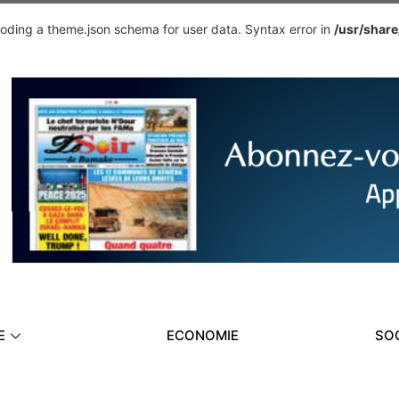
ding a theme.json schema for user data. Syntax error in
/usr/shar
E
ECONOMIE
SO