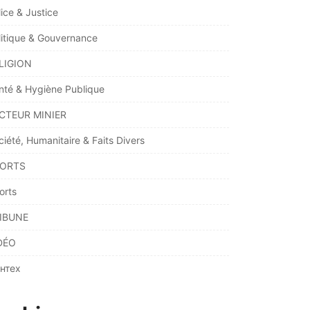
lice & Justice
litique & Gouvernance
LIGION
nté & Hygiène Publique
CTEUR MINIER
ciété, Humanitaire & Faits Divers
ORTS
orts
IBUNE
DÉO
нтех