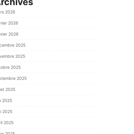
rchives
rs 2026
vrier 2026
nvier 2026
cembre 2025
vembre 2025
tobre 2025
ptembre 2025
llet 2025
in 2025
i 2025
ril 2025
rs 2025