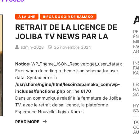
A
À LA UNE
INFOS DU SOIR DE BAMAKO
RETRAIT DE LA LICENCE DE
PE
JOLIBA TV NEWS PAR LA
ÉN
MI
FA
admin-2028
25 novembre 2024
AG
IN
Notice
: WP_Theme_JSON_Resolver::get_user_data():
FA
Error when decoding a theme.json schema for user
KA
data. Syntax error in
/usr/share/nginx/html/lesoirdebamako_com/wp-
LE
HA
includes/functions.php
on line
6170
SA
Dans un communiqué relatif à la fermeture de Joliba
TV, avec le retrait de sa licence, la plateforme
HY
S’
Espérance Nouvelle Jigiya-Kura s’
READ MORE
TA
CO
AU