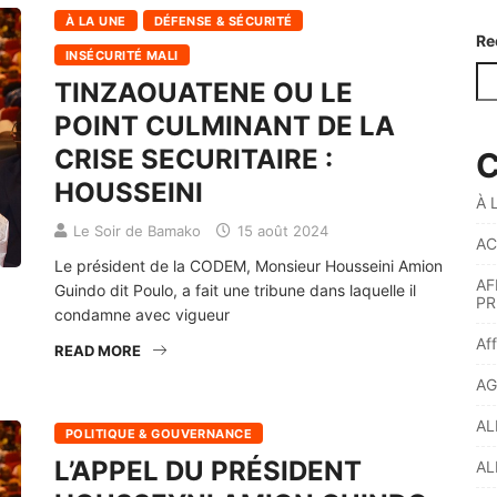
À LA UNE
DÉFENSE & SÉCURITÉ
Re
INSÉCURITÉ MALI
TINZAOUATENE OU LE
POINT CULMINANT DE LA
CRISE SECURITAIRE :
C
HOUSSEINI
À 
Le Soir de Bamako
15 août 2024
AC
Le président de la CODEM, Monsieur Housseini Amion
AF
Guindo dit Poulo, a fait une tribune dans laquelle il
PR
condamne avec vigueur
Af
READ MORE
AG
AL
POLITIQUE & GOUVERNANCE
L’APPEL DU PRÉSIDENT
AL