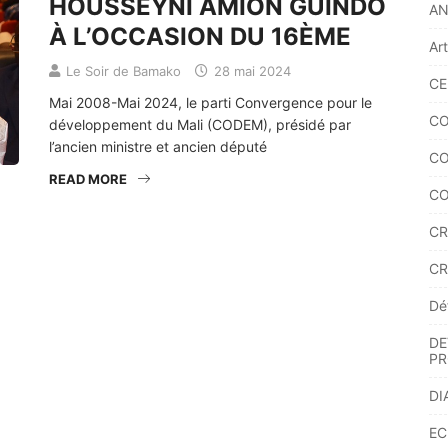
HOUSSEYNI AMION GUINDO
A
À L’OCCASION DU 16ÈME
Ar
Le Soir de Bamako
28 mai 2024
CE
Mai 2008-Mai 2024, le parti Convergence pour le
CO
développement du Mali (CODEM), présidé par
l’ancien ministre et ancien député
CO
READ MORE
CO
CR
CR
Dé
DE
PR
DI
EC