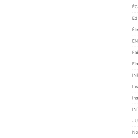
ÉC
Ed
Él
EN
Fai
Fi
IN
Ins
Ins
IN
JU
No