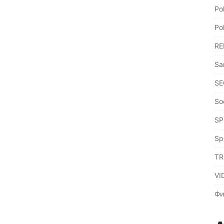
Po
Po
RE
Sa
SE
So
SP
Sp
TR
VI
Фи