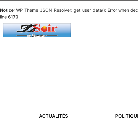
Notice
: WP_Theme_JSON_Resolver::get_user_data(): Error when deco
line
6170
ACTUALITÉS
POLITIQU