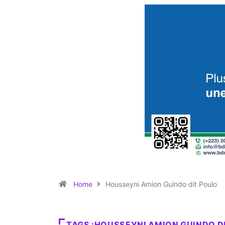
Home
Housseyni Amion Guindo dit Poulo
TAGS :HOUSSEYNI AMION GUINDO D