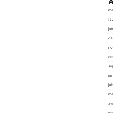
A
ma
fé
ja
dé
no
oc
se
jui
ju
ma
av
ma