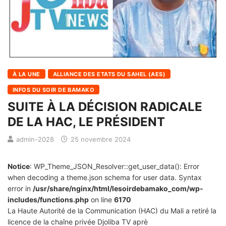
À LA UNE
ALLIANCE DES ETATS DU SAHEL (AES)
INFOS DU SOIR DE BAMAKO
SUITE À LA DÉCISION RADICALE
DE LA HAC, LE PRÉSIDENT
admin-2028
25 novembre 2024
Notice
: WP_Theme_JSON_Resolver::get_user_data(): Error
when decoding a theme.json schema for user data. Syntax
error in
/usr/share/nginx/html/lesoirdebamako_com/wp-
includes/functions.php
on line
6170
La Haute Autorité de la Communication (HAC) du Mali a retiré la
licence de la chaîne privée Djoliba TV aprè