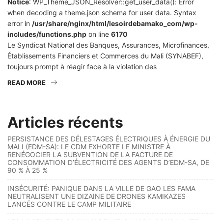
Notice
: WP_Theme_JSON_Resolver::get_user_data(): Error
when decoding a theme.json schema for user data. Syntax
error in
/usr/share/nginx/html/lesoirdebamako_com/wp-
includes/functions.php
on line
6170
Le Syndicat National des Banques, Assurances, Microfinances,
Établissements Financiers et Commerces du Mali (SYNABEF),
toujours prompt à réagir face à la violation des
READ MORE
Articles récents
PERSISTANCE DES DÉLESTAGES ÉLECTRIQUES À ÉNERGIE DU
MALI (EDM-SA): LE CDM EXHORTE LE MINISTRE À
RENÉGOCIER LA SUBVENTION DE LA FACTURE DE
CONSOMMATION D’ÉLECTRICITÉ DES AGENTS D’EDM-SA, DE
90 % À 25 %
INSÉCURITÉ: PANIQUE DANS LA VILLE DE GAO LES FAMA
NEUTRALISENT UNE DIZAINE DE DRONES KAMIKAZES
LANCÉS CONTRE LE CAMP MILITAIRE