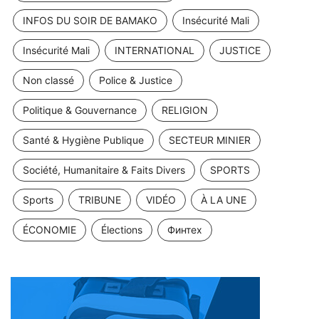
INFOS DU SOIR DE BAMAKO
Insécurité Mali
Insécurité Mali
INTERNATIONAL
JUSTICE
Non classé
Police & Justice
Politique & Gouvernance
RELIGION
Santé & Hygiène Publique
SECTEUR MINIER
Société, Humanitaire & Faits Divers
SPORTS
Sports
TRIBUNE
VIDÉO
À LA UNE
ÉCONOMIE
Élections
Финтех