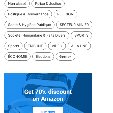
Non classé
Police & Justice
Politique & Gouvernance
RELIGION
Santé & Hygiène Publique
SECTEUR MINIER
Société, Humanitaire & Faits Divers
SPORTS
Sports
TRIBUNE
VIDÉO
À LA UNE
ÉCONOMIE
Élections
Финтех