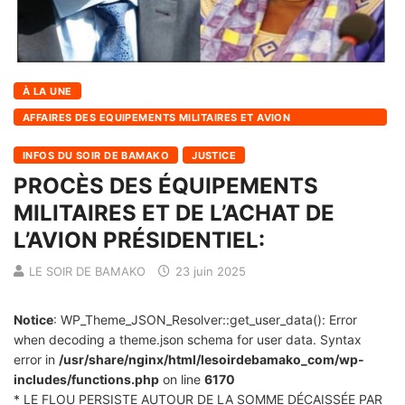
À LA UNE
AFFAIRES DES EQUIPEMENTS MILITAIRES ET AVION
PRESIDENTIELLE
INFOS DU SOIR DE BAMAKO
JUSTICE
PROCÈS DES ÉQUIPEMENTS
MILITAIRES ET DE L’ACHAT DE
L’AVION PRÉSIDENTIEL:
LE SOIR DE BAMAKO
23 juin 2025
Notice
: WP_Theme_JSON_Resolver::get_user_data(): Error
when decoding a theme.json schema for user data. Syntax
error in
/usr/share/nginx/html/lesoirdebamako_com/wp-
includes/functions.php
on line
6170
* LE FLOU PERSISTE AUTOUR DE LA SOMME DÉCAISSÉE PAR