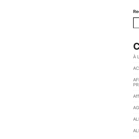
Re
C
À 
AC
AF
PR
Af
AG
AL
AL