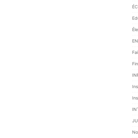
ÉC
Ed
Él
EN
Fai
Fi
IN
Ins
Ins
IN
JU
No