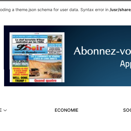
ding a theme.json schema for user data. Syntax error in
/usr/shar
E
ECONOMIE
SO