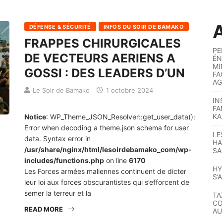
A
DÉFENSE & SÉCURITÉ
INFOS DU SOIR DE BAMAKO
FRAPPES CHIRURGICALES
PE
DE VECTEURS AERIENS A
ÉN
MI
GOSSI : DES LEADERS D’UN
FA
AG
Le Soir de Bamako
1 octobre 2024
IN
FA
KA
Notice
: WP_Theme_JSON_Resolver::get_user_data():
Error when decoding a theme.json schema for user
LE
data. Syntax error in
HA
/usr/share/nginx/html/lesoirdebamako_com/wp-
SA
includes/functions.php
on line
6170
HY
Les Forces armées maliennes continuent de dicter
S’
leur loi aux forces obscurantistes qui s’efforcent de
semer la terreur et la
TA
CO
READ MORE
AU