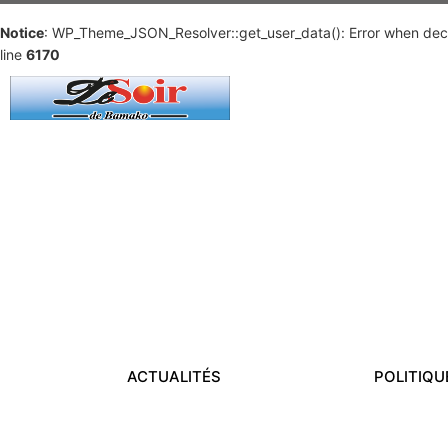
Notice
: WP_Theme_JSON_Resolver::get_user_data(): Error when deco
line
6170
ACTUALITÉS
POLITIQU