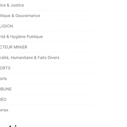
lice & Justice
litique & Gouvernance
LIGION
nté & Hygiène Publique
CTEUR MINIER
ciété, Humanitaire & Faits Divers
ORTS
orts
IBUNE
DÉO
нтех