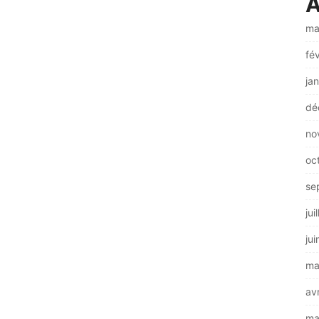
A
ma
fé
ja
dé
no
oc
se
jui
ju
ma
av
ma