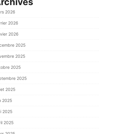
rchives
rs 2026
vrier 2026
nvier 2026
cembre 2025
vembre 2025
tobre 2025
ptembre 2025
llet 2025
in 2025
i 2025
ril 2025
rs 2025