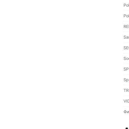
Po
Po
RE
Sa
SE
So
SP
Sp
TR
VI
Фи