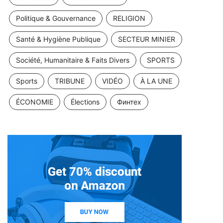
Politique & Gouvernance
RELIGION
Santé & Hygiène Publique
SECTEUR MINIER
Société, Humanitaire & Faits Divers
SPORTS
Sports
TRIBUNE
VIDÉO
À LA UNE
ÉCONOMIE
Élections
Финтех