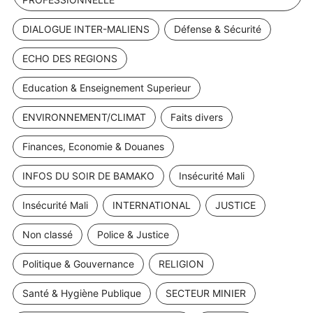
DIALOGUE INTER-MALIENS
Défense & Sécurité
ECHO DES REGIONS
Education & Enseignement Superieur
ENVIRONNEMENT/CLIMAT
Faits divers
Finances, Economie & Douanes
INFOS DU SOIR DE BAMAKO
Insécurité Mali
Insécurité Mali
INTERNATIONAL
JUSTICE
Non classé
Police & Justice
Politique & Gouvernance
RELIGION
Santé & Hygiène Publique
SECTEUR MINIER