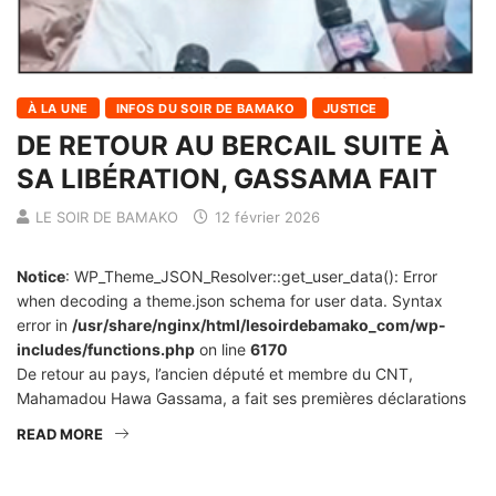
À LA UNE
INFOS DU SOIR DE BAMAKO
JUSTICE
DE RETOUR AU BERCAIL SUITE À
SA LIBÉRATION, GASSAMA FAIT
LE SOIR DE BAMAKO
12 février 2026
Notice
: WP_Theme_JSON_Resolver::get_user_data(): Error
when decoding a theme.json schema for user data. Syntax
error in
/usr/share/nginx/html/lesoirdebamako_com/wp-
includes/functions.php
on line
6170
De retour au pays, l’ancien député et membre du CNT,
Mahamadou Hawa Gassama, a fait ses premières déclarations
READ MORE